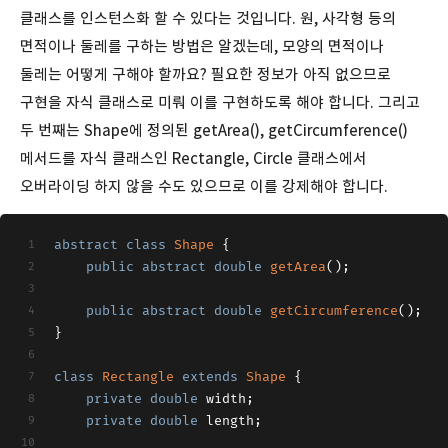
클래스를 인스턴스화 할 수 있다는 것입니다. 원, 사각형 등의
면적이나 둘레를 구하는 방법은 알겠는데, 모양의 면적이나
둘레는 어떻게 구해야 할까요? 필요한 정보가 아직 없으므로
구현을 자식 클래스로 미뤄 이를 구현하도록 해야 합니다. 그리고
두 번째는 Shape에 정의된 getArea(), getCircumference()
메서드를 자식 클래스인 Rectangle, Circle 클래스에서
오버라이딩 하지 않을 수도 있으므로 이를 강제해야 합니다.
abstract
class
Shape
{
public
abstract
double
getArea
()
;
public
abstract
double
getCircumference
()
;
}
class
Rectangle
extends
Shape
{
private
double
 width;
private
double
 length;