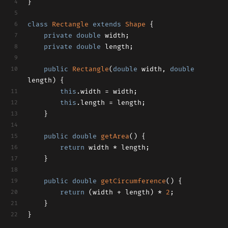
}
class
Rectangle
extends
Shape
{
private
double
 width;
private
double
 length;
public
Rectangle
(
double
 width, 
double
length)
{
this
.width = width;
this
.length = length;
	}
public
double
getArea
()
{
return
 width * length;
	}
public
double
getCircumference
()
{
return
 (width + length) * 
2
;
	}
}