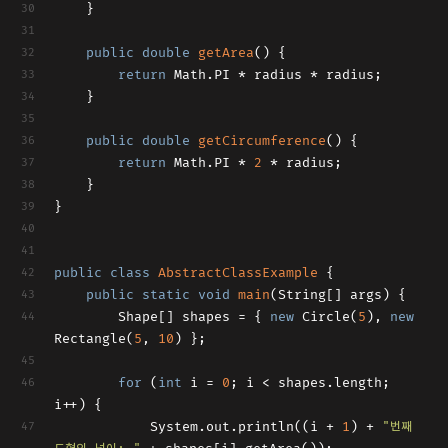
	}
public
double
getArea
()
{ 
return
 Math.PI * radius * radius;
	}
public
double
getCircumference
()
{ 
return
 Math.PI * 
2
 * radius;
	}
}
public
class
AbstractClassExample
{
public
static
void
main
(String[] args)
{
		Shape[] shapes = { 
new
 Circle(
5
), 
new
Rectangle(
5
, 
10
) };
for
 (
int
 i = 
0
; i < shapes.length; 
i++) {
			System.out.println((i + 
1
) + 
"번째 