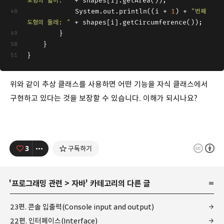
도형의 넓이: "
 + shapes[i].getArea());
			System.out.println((i + 
1
) + 
"번째 
도형의 둘레: "
 + shapes[i].getCircumference());
		}
	}
}
위와 같이 추상 클래스를 사용하면 어떤 기능을 자식 클래스에서
구현하고 있다는 것을 보장할 수 있습니다. 이해가 되시나요?
3
구독하기
'
프로그래밍 관련
>
자바
' 카테고리의 다른 글
23편. 콘솔 입출력(Console input and output)
22편. 인터페이스(Interface)