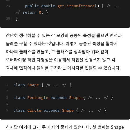
public
double
getCircumference
()
{ 
/* ... 
*/
return
0
; }
}
간단히 생각해볼 수 있는 각 모양의 공통된 특성을 뽑으면 면적과
둘레를 구할 수 있다는 것입니다. 이렇게 공통된 특성을 뽑아서
하나의 클래스를 만들고, 그 클래스를 상속받아 위와 같이
오버라이딩 하면 다형성을 이용해서 타입을 신경쓰지 않고 각
객체에 면적이나 둘레를 구하라는 메시지를 전달할 수 있습니다.
class
Shape
{ 
/* ... */
 }
class
Rectangle
extends
Shape
{ 
/* ... */
 }
class
Circle
extends
Shape
{ 
/* ... */
 }
하지만 여기에 크게 두 가지의 문제가 있습니다. 첫 번째는 Shape