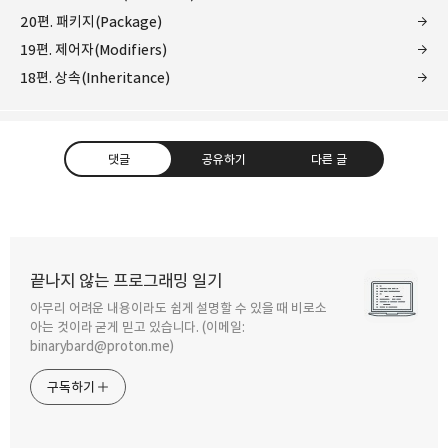
20편. 패키지(Package)
19편. 제어자(Modifiers)
18편. 상속(Inheritance)
댓글
공유하기
다른 글
끝나지 않는 프로그래밍 일기
아무리 어려운 내용이라도 쉽게 설명할 수 있을 때 비로소
구독하기
카카오톡
라인
트위터
아는 것이라 굳게 믿고 있습니다. (이메일:
binarybard@proton.me)
구독하기