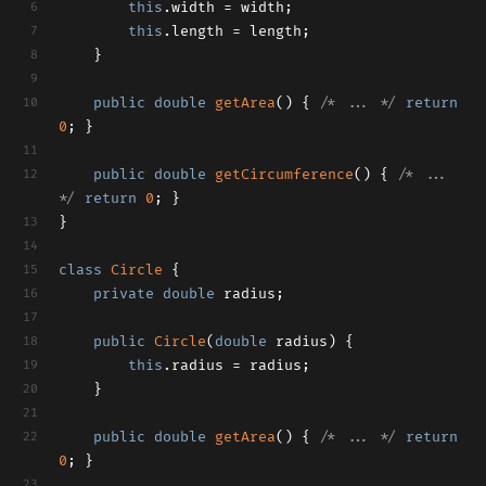
this
.width = width;
this
.length = length;
	}
public
double
getArea
()
{ 
/* ... */
return
0
; }
public
double
getCircumference
()
{ 
/* ... 
*/
return
0
; }
}
class
Circle
{
private
double
 radius;
public
Circle
(
double
 radius)
{
this
.radius = radius;
	}
public
double
getArea
()
{ 
/* ... */
return
0
; }