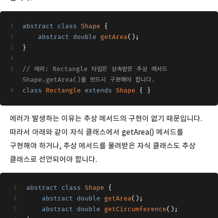
abstract
class
Shape
{
abstract
double
getArea
()
;
}
// 에러: Rectangle 타입은 상속받은 추상 메서드 
Shape.getArea()를 반드시 구현해야 합니다.
class
Rectangle
extends
Shape
{ }
에러가 발생하는 이유는 추상 메서드의 구현이 없기 때문입니다.
따라서 아래와 같이 자식 클래스에서 getArea() 메서드를
구현해야 하거나, 추상 메서드를 물려받은 자식 클래스도 추상
클래스로 선언되어야 합니다.
abstract
class
Shape
{
abstract
double
getArea
()
;
abstract
double
getCircumference
()
;