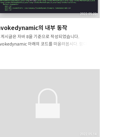
2022.05.22
nvokedynamic의 내부 동작
 게시글은 자바 8을 기준으로 작성되었습니다.
nvokedynamic 아래의 코드를 떠올려봅시다. 람다의
입은 무엇일까요? 람다는 int, double 같은 기본 타입이
니므로 참조 타입, 즉 객체의 참조여야 합니다. 다시
해서, Runnable을 구현하는 클래스의 인스턴스에 대한
조여야 합니다. package com.company; public
ass InvokeDynamicExample { public static void
in(String [] args) { Runnable r = () ->
stem.out.println("Hello"); r.run(); } } 이를 javap로
어보면 아래와 같은 바이트코드를 살펴볼 수 있습니다.
기서는 명령 5~6에서 스택에 푸시된 람다..
2022.05.14