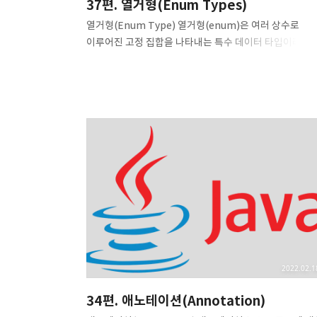
37편. 열거형(Enum Types)
열거형(Enum Type) 열거형(enum)은 여러 상수로
이루어진 고정 집합을 나타내는 특수 데이터 타입이라고 
수 있습니다. 더 정확하게 말하면 자바 클래스의 특별한 한
종류라고 말할 수 있습니다. 보통 열거형은 아래와 같이
선언합니다. class, interface가 들어갔던 자리에 enu
들어온 것을 눈여겨봐 주세요. enum 이름 { 상수1, 상수2
..., 상수N } 열거형을 사용하면 서로 관련 있는 상수를
논리적으로 그룹화할 수 있습니다. 예를 들어서 방위(동, 
남, 북)를 나타내려면 열거형을 아래와 같이 쓸 수 있습니다
enum CardinalDirection { EAST, WEST, SOUTH,
NORTH } 열거형 필드 작명 관습 열거형 작명 규칙은
클래스와 동일하고(즉,..
2022.02.1
34편. 애노테이션(Annotation)