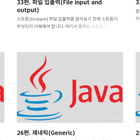
33편. 파일 입출력(File input and
3
output)
함
할
이
스트림(Stream) 파일 입출력을 알아보기 전에 스트림이
필
무엇인지 이해해야 합니다. 여기서 말하는 스트림은 읽거나
란
쓸 수 있는 1차원적인 데이터의 흐름을 말합니다. 마치 강이
m이
8
상류에서 하류로 흐르는 것처럼, 데이터도 어느 한 출발지
,
A
(source)에서 목적지(destination)로 흐르는 것처럼
인
말이죠. 여기서 출발지와 목적지는 파일, 키보드나 모니터,
서,
R
원격 네트워크, 데이터베이스 시스템, 다른 프로그램 등과
.
@F
같이 다양한 자원들이 될 수 있습니다. 프로그램을 기준으로
pu
잡고 외부 자원(파일, 키보드 등)으로부터 데이터를 읽고
자
싶다고 해봅시다. 그러면 자연스럽게 외부 자원은 데이터의
@
출발지 혹은 데이터의 원천이 될 것입니다. 이렇게
출발지에서 생성된 데이터는 목적지인 프로그램으로
흐릅니다. 이때 이 흐름을..
8
2022.02.06
26편. 제네릭(Generic)
2