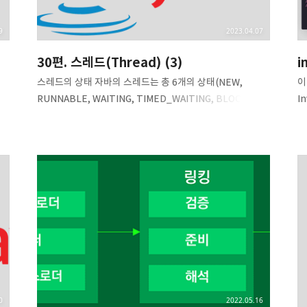
9
2023.04.07
30편. 스레드(Thread) (3)
i
스레드의 상태 자바의 스레드는 총 6개의 상태(NEW,
이
던
RUNNABLE, WAITING, TIMED_WAITING, BLOCKED,
I
 수
TERMINATED)를 가지고 있습니다. 참고로 자바의
타
스레드는 JVM(Java Virtual Machine, 자바 가상 머신)
아
과
위에서 돌아가며, 여기에 나와 있는 상태들은 가상 머신의
말
수
상태를 말하는 것입니다. 다시 말해서, 운영체제 스레드의
참
상태를 나타내는 것은 아닙니다. NEW 새로운 스레드를
cl
만들면 NEW 상태가 됩니다. 이 상태의 스레드는 아직
ma
//
시작되지 않았으며, start() 메서드를 호출하며 스레드를
Sy
시작하면 RUNNABLE 상태로 들어가게 됩니다. Thread
뜯
thread = new Thread(new ThreadA());
여
System.out.println(th..
0
2022.05.16