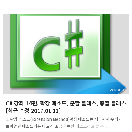
NullReferenceException 예외를 처리해야 했기 때문에 검사 코드를
계속해서 써 내려가야 했지만, 이제는 연산자 하나로 깔끔하게 해결할 수
있게 되었다. 기존에는 아래와 같이 null인지 검사하는 코드가
반복적으로 등장하는 경우가 많았다. 개발자 입장에서는 핵심 코드가
뒤로 밀리거나, 매번 단순한 검사 코드를 계속해서 적어주어야 하는
귀찮음이 있었다.public static string Truncate(string value, int
length) { string result = value; if (value != null) // 설명을 위해
빈..
2018.01.14
C# 강좌 14편. 확장 메소드, 분할 클래스, 중첩 클래스
[최근 수정 2017.01.11]
1. 확장 메소드(Extension Method)확장 메소드는 지금까지 우리가
보아왔던 메소드와는 다르게 조금 독특한 메소드라고 할 수 있습니다. 이