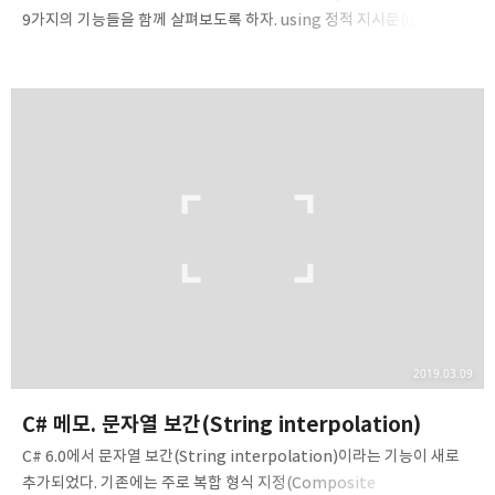
9가지의 기능들을 함께 살펴보도록 하자. using 정적 지시문(using
static)기존에는 정적 메서드를 호출하거나 속성을 가져오기 위해서는
아래와 같이 클래스명과 메서드명 또는 속성명을 같이 적어주어야 했다.
double result = Math.Sqrt(a); 그럼 여기에서 아래와 같은 문장을
추가하면 어떻게 될까? using static System.Math; 직접 예제를
보도록 하자. using static System.Math; namespace
StaticUsingExample { class Program { static void
Main(string[] args) { double a = 4; double result =..
2019.03.09
C# 메모. 문자열 보간(String interpolation)
C# 6.0에서 문자열 보간(String interpolation)이라는 기능이 새로
추가되었다. 기존에는 주로 복합 형식 지정(Composite