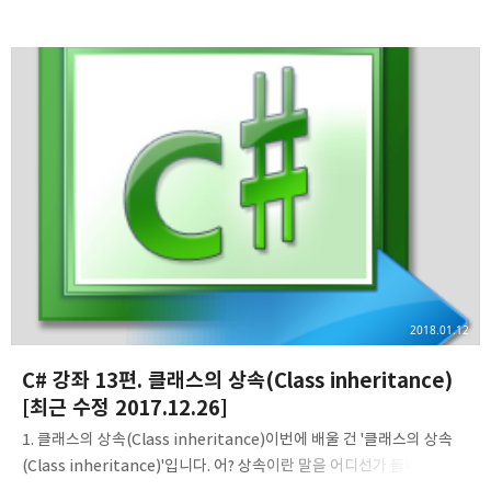
확장 메소드는, 기존 클래스의 기능을 확장시켜주는 메소드라고 볼 수
있습니다. 아래는 확장 메소드의 선언 형식입니다. namespace
네임스페이스명 { public static class 클래스명 { public static
반환형식 메소드명(this 확장대상형식 식별자, 매개변수..) { .. } .. } }
선언 형식을 보시면, 정적(static) 클래스를 먼저 정의하고 그 안에 확장
메소드가 정의되었습니다. 확장 메소드 역시 정적(static) 메소드여야
합니다(정적 메소드는 객체를 만들지 않고도 바로 호출이 가능). 그리고
메소드의 첫번째 매개변수..
2018.01.12
C# 강좌 13편. 클래스의 상속(Class inheritance)
[최근 수정 2017.12.26]
1. 클래스의 상속(Class inheritance)이번에 배울 건 '클래스의 상속
(Class inheritance)'입니다. 어? 상속이란 말을 어디선가 들어본 적이