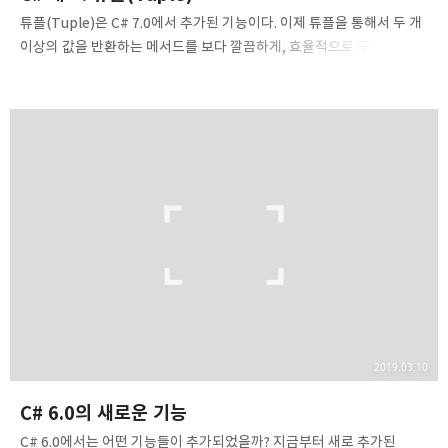
튜플(Tuple)은 C# 7.0에서 추가된 기능이다. 이제 튜플을 통해서 두 개
이상의 값을 반환하는 메서드를 보다 깔끔하게, 효율적으로 구현할 수
있게 되었다. 기존에는 메소드에서 두 개 이상의 값을 반환하고 싶을
때는 아래와 같은 방법들을 이용했다.(1) out 매개변수 한정자를 통해서
여러 개의 값을 넘겨주는 방법 (비동기 메서드에서는 사용할 수 없음)(2)
System.Tuple 형식을 통한 튜플 객체 할당 (튜플 객체를 따로
할당해야 하는 것도 그렇지만 코드가 길게 늘어짐)(3) 두 개 이상의 값을
반환해야 하는 메소드마다 전달을 위한 클래스/구조체를 따로 만들기
(필요 이상으로 코드 오버헤드가 생기게 됨)(4) dynamic 반환형을
통해 익명 타입(Anonymous types)의 객체를 반환..
2019.03.10
C# 6.0의 새로운 기능
C# 6.0에서는 어떤 기능들이 추가되었을까? 지금부터 새로 추가된