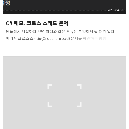
2019.04.09
C# 메모. 크로스 스레드 문제
윈폼에서 개발하다 보면 아래와 같은 오류에 부딪히게 될 때가 있다.
이러한 크로스 스레드(Cross-thread) 문제를 해결하는 방법은 주로
아래와 같이 3가지 방법이 있다.
CheckForIllegalCrossThreadCalls를 통해 해결
System.Windows.Forms.Control.Invoke를 통해 해결
System.ComponentModel.BackgroundWorker를 통해 해결
CheckForIllegalCrossThreadCalls 가장 간단한 해결 방법이다.
아래와 같이 코드 한 줄만 작성하면, UI 스레드 외의 스레드를 통해
컨트롤의 Handle에 접근하는 경우를 잡아내지 않도록 만들 수 있다.
CheckForIllegalCrossThreadCalls = false; 그러나..