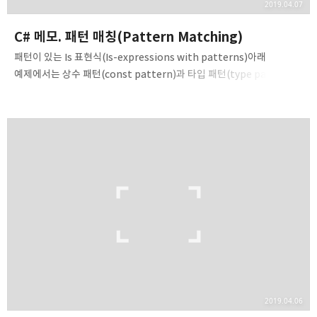
2019.04.07
C# 메모. 패턴 매칭(Pattern Matching)
패턴이 있는 Is 표현식(Is-expressions with patterns)아래
예제에서는 상수 패턴(const pattern)과 타입 패턴(type pattern)
을 사용한 표현식을 볼 수 있다. public void PrintStars(object o) {
if (o is null) return; // 상수 패턴 "null" if (!(o is int i)) return; //
타입 패턴 "int i" WriteLine(new string('*', i)); } 위 예제를 보면
패턴 변수라는 녀석이 등장한다. 표현식 중간에서 패턴 변수를 선언할 수
있고, 자신을 둘러싸고 있는 블럭 내에서 사용할 수도 있는 것을 볼 수
있다. 전에 만나봤던 out 변수란 녀석과 비슷하다. 패턴을 Try로
시작하는 메서..
2019.04.06