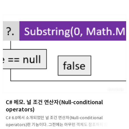
Formatting), 즉 String.Format()와 같은 메서드를 사용하여
형식화된 문자열을 출력할 수 있었으나, 문자열 보간을 사용하면 기존의
방법보다 더 읽기 쉽고 편리하게 형식화된 문자열을 만들 수 있다고
한다. 대체 어떤 녀석일까? 바로 확인해보자. string name = "마크";
var date = DateTime.Now; // 복합 형식 지정(Composite
formatting): Console.WriteLine("안녕, {0}! 오늘은 {1},
{2:HH:mm}이야.", name, date.DayOfWeek, date); // 문자열 보..
2019.03.08
C# 메모. 널 조건 연산자(Null-conditional
operators)
C# 6.0에서 소개되었던 널 조건 연산자(Null-conditional
operators)란 기능이다. 그전에는 아무런 객체도 참조하지 않을 때