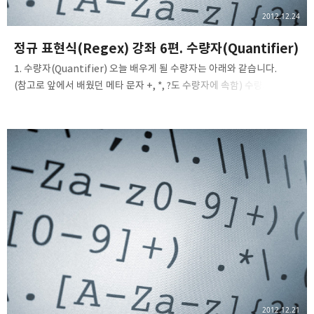
2012.12.24
정규 표현식(Regex) 강좌 6편. 수량자(Quantifier)
1. 수량자(Quantifier) 오늘 배우게 될 수량자는 아래와 같습니다.
(참고로 앞에서 배웠던 메타 문자 +, *, ?도 수량자에 속함) 수량자 설명
{n} 정확히 n개만을 찾습니다. {n,} n개 이상을 찾습니다. {n,m} 최소
n개, 최대 m개의 경우를 찾습니다. (n 혹은 m은 정수이고 음수가 올 수
없습니다.) 위의 수량자들을 차례대로 알아보도록 합시다. 우선 첫번째
수량자인 {n} 입니다. 이 수량자가 뒤에 따라오면, 앞에 있는 문자 집합
혹은 문자가 n번 연속해서 일치하는지 확인합니다. 주의하셔야 할
부분은, 이상도 아니고 이하도 아닌 정확히 n개만을 찾는다는 겁니다.
예를 들어서, [0-9]{3}는 숫자가 세자리로 연속되어야 일치한다는
것입니다. 만약 두자리라던가, 네자리라면 일치하지..
2012.12.21