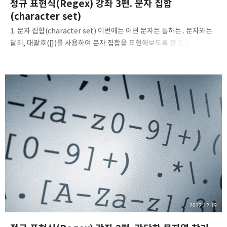
정규 표현식(Regex) 강좌 3편. 문자 집합
(character set)
1. 문자 집합(character set) 이번에는 어떤 문자든 통하는 . 문자와는
달리, 대괄호([])를 사용하여 문자 집합을 표현해보도록 할 것입니다.
문자 집합의 예를 한번 살펴보고, 문자 집합이 어떤 것인지 한번
생각해봅시다. Reg. Expression:f[ie]Text:fire siren female
finally apple airport 위에 쓰인 정규 표현식을 보자면 대괄호로
둘러싸인 i와 e를 한번 보도록 합시다. 여기서 i와 e를 같이 생각하시면
안됩니다. "f 다음에 i 혹은 e라는 문자가 등장하는 경우에" 일치합니다.
즉, 문자 집합 중 하나가 일치해야 하는거죠. 이번에는, 문자 집합의
범위를 사용하여 검색을 해보도록 해봅시다. Reg. Expression:...
[0123456789..
2012.12.19