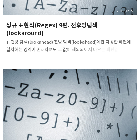
2012.12.27
정규 표현식(Regex) 9편. 전후방탐색
(lookaround)
1. 전방 탐색(lookahead) 전방 탐색(lookahead)이란 작성한 패턴에
일치하는 영역이 존재하여도 그 값이 제외되어서 나오는 패턴입니다.
전방 탐색 기호는 ?= 이며, = 다음에 오는 문자가 일치하는 영역에서
제외됩니다. 또한, 전방 탐색은 하위 표현식과 같이 소괄호로
감싸주어야만 합니다. 우선은 한번 보도록 합시다. Reg. Expression:
.+(?=:) Text: http://www.abc.com https://www.abc.com
http://www.abc.net 위에 쓰인 정규 표현식을 살펴보자면, 아무
문자가 한번 이상 연속적으로 등장하고 콜론(:) 문자가 등장하는 문자열
중에서, 콜론(:) 문자는 일치하는 영역에서 제외됩니다. 만약, 전방 탐색
기호를 쓰지 않고 콜론을 그대로..