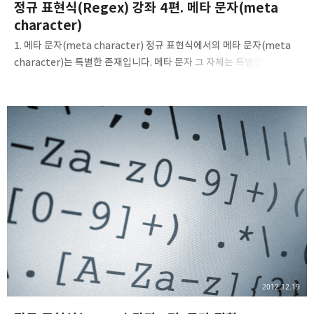
정규 표현식(Regex) 강좌 4편. 메타 문자(meta
character)
1. 메타 문자(meta character) 정규 표현식에서의 메타 문자(meta
character)는 특별한 존재입니다. 메타 문자 그 자체는 특별한
녀석이며, 이미 사전에 약속되어진 문자를 뜻합니다. (특수한 문자나
다름이 없음) 사전에 약속된 문자이기에, 메타 문자는 그대로 쓸 수
없으며 만약 문자로 쓰려면 역슬래시(\)를 하나 더 덧붙여 주어야
합니다. 아래 표를 한번 보도록 합시다. 메타 문자 설명 \v 수직 탭 \n
개행 \f 폼 피드 \r 캐리지 리턴 \t 탭 [\b] 백스페이스 \d [0-9]와 동일한
기능 \D [^0-9]와 동일한 기능 \w [a-zA-Z0-9_]와 동일한 기능 \W
[^a-zA-Z0-9_]와 동일한 기능 \s[\f\n\r\t\v]와 동일한 기능 \S
[^\f\n\r\t..
2012.12.19