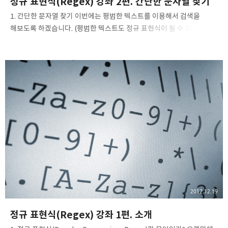
정규 표현식(Regex) 강좌 2편. 간단한 문자열 찾기
1. 간단한 문자열 찾기 이번에는 평범한 텍스트를 이용해서 검색을
해보도록 하겠습니다. (평범한 텍스트도 정규 표현식이 될 수 있음)
아래를 한번 보도록 합시다. Reg. Expression:TextText:ABCText
Text ITextyioTextm Textll abcdety 그리고 한번, Text에 있는
"Text"의 'T'를 대문자가 아닌 소문자로 바꾸어 결과를 확인해봅시다.
대소문자를 구분하지 않고 text도, Text도 검색이 되는 것을 확인하실
수 있습니다. (VB6 같은 경우는 IgnoreCase라고 해서 대소문자 무시를
활성화 시킬수 있고, 비활성화 시키는 것도 할 수 있습니다. 다른 언어도
마찬가지로 존재합니다.) 이번에는, 그대로의 텍스트가 아닌 모르는
문자까지도 찾을 수 있는 방법..
2012.12.19
정규 표현식(Regex) 강좌 1편. 소개