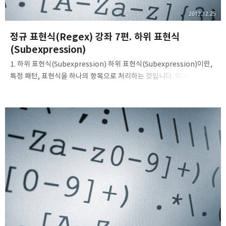
2012.12.25
정규 표현식(Regex) 강좌 7편. 하위 표현식
(Subexpression)
1. 하위 표현식(Subexpression) 하위 표현식(Subexpression)이란,
특정 패턴, 표현식을 하나의 항목으로 처리하는 것입니다. 이 하위
표현식을 사용하려면 소괄호를 사용해야 합니다. 참고로, 소괄호 역시도
,
메타 문자이기 때문에, 소괄호 그 자체를 찾으려면
와 같이 이스케이프
해주어야만 합니다. 아래 예를 한번 보도록 합시다. Reg. Expression:
abc{2} Text: abcc abcabc 위의 일치된 텍스트를 보시면, 예상과는
다르게 abcabc가 아닌 abcc가 일치되었습니다. 무엇이 잘못되었나
살펴보았더니, {2}는 앞에 등장한 문자의 범위를 지정하는 녀석입니다.
{2} 앞에 있는 문자는 c이고, c가 2번 등장하니 abcc가 일치될 수 밖에
없었습니다. 이제..