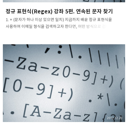
정규 표현식(Regex) 강좌 5편. 연속된 문자 찾기
1. + (문자가 하나 이상 있으면 일치) 지금까지 배운 정규 표현식을
사용하여 이메일 형식을 검색하고자 한다면, 어떤 방식으로 검색을 할 수
있을까요? 여태까지 배운 내용으로는 "a@b.c" 즉, \w@\w\.\w 라고
만들 수 있겠습니다. 그러면, "abc@def.ghi", "abcd@efgh.ijk" 같은
연속된 문자는 어떻게 검색을 할까요? 그것은 바로, 지금 배우게 될 +란
메타 문자로 해결할 수 있습니다. Reg.
Expression:\w+@\w+\.\w+Text:id@gmail.comid@daumnetid
@naver.comid@nate.comid@google 정규 표현식을 차례대로
살펴보도록 합시다. \w는 즉, [a-zA-Z0-9_], 그리고 그 다음 등장하는
메타 문자 +는 문자가 하나 ..
2012.12.20