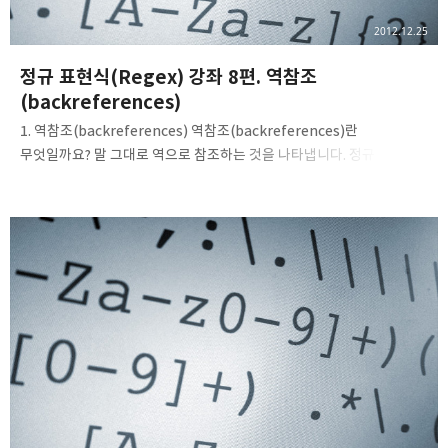
2012.12.25
정규 표현식(Regex) 강좌 8편. 역참조
(backreferences)
1. 역참조(backreferences) 역참조(backreferences)란
무엇일까요? 말 그대로 역으로 참조하는 것을 나타냅니다. 정규
표현식에서는 패턴의 일부를 하위 표현식으로 묶으면, 첫번째로
나타나는 부분 문자열을 찾은 뒤에 역참조를 통해 이후에 나타나는 부분
문자열을 찾을 수 있습니다. 이때, 각 하위 표현식은 번호로 식별됩니다.
이 역참조를 통해서, 반복되는 두 문자를 쉽게 찾을 수 있습니다. 예를
들어서, why so so serious에서 역참조를 통해 so so를 일치시킬 수
있습니다. 더 확실한 이해를 위해 아래 예제부터 살펴보도록 합시다.
Reg. Expression:\b([a-z]+) \1\bText:why so so serious 위의
정규 표현식을 자세히 살펴보면, \b라는 ..