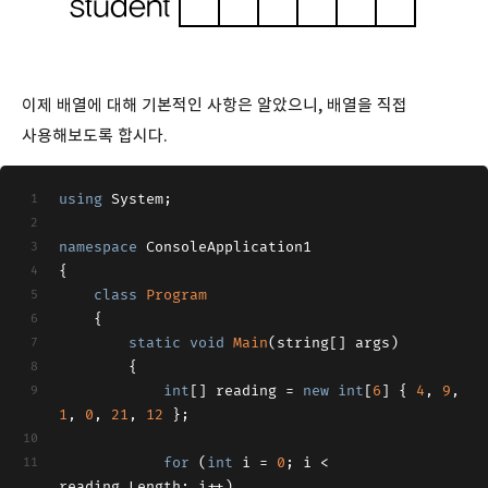
이제 배열에 대해 기본적인 사항은 알았으니, 배열을 직접
사용해보도록 합시다.
using
 System;
namespace
 ConsoleApplication1
{
class
Program
    {
static
void
Main
(string[] args)
        {
int
[] reading = 
new
int
[
6
] { 
4
, 
9
, 
1
, 
0
, 
21
, 
12
 };
for
 (
int
 i = 
0
; i < 
reading.Length; i++)