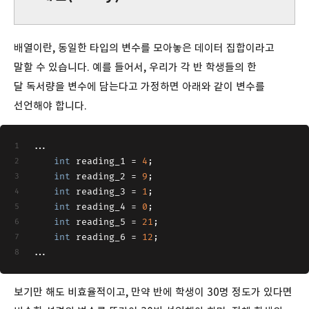
배열이란, 동일한 타입의 변수를 모아놓은 데이터 집합이라고
말할 수 있습니다. 예를 들어서, 우리가 각 반 학생들의 한
달 독서량을 변수에 담는다고 가정하면 아래와 같이 변수를
선언해야 합니다.
...
int
 reading_1 = 
4
;
int
 reading_2 = 
9
;
int
 reading_3 = 
1
;
int
 reading_4 = 
0
;
int
 reading_5 = 
21
;
int
 reading_6 = 
12
;
...
보기만 해도 비효율적이고, 만약 반에 학생이 30명 정도가 있다면