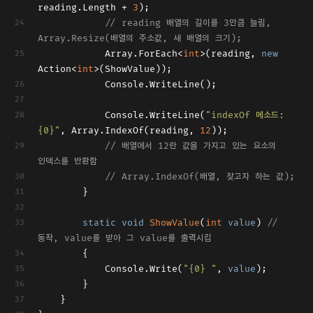
reading.Length + 
3
);
// reading 배열의 길이를 3만큼 늘림, 
Array.Resize(배열의 주소값, 새 배열의 크기);
            Array.ForEach<
int
>(reading, 
new
Action<
int
>(ShowValue));
            Console.WriteLine();
            Console.WriteLine(
"indexOf 메소드: 
{0}"
, Array.IndexOf(reading, 
12
));
// 배열에서 12란 값을 가지고 있는 요소의 
인덱스를 반환함
// Array.IndexOf(배열, 찾고자 하는 값);
        }
static
void
ShowValue
(
int
value
) 
// 
동작, value를 받아 그 value를 출력시킴
        {
            Console.Write(
"{0} "
, 
value
);
        }
    }