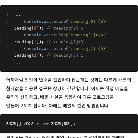
...
Console
.WriteLine
(
"reading[0]={0}"
, 
reading[
0
]); 
// reading[0]=4
Console
.WriteLine
(
"reading[1]={0}"
, 
reading[
1
]); 
// reading[1]=9
Console
.WriteLine
(
"reading[2]={0}"
, 
reading[
2
]); 
// reading[2]=1
...
아까처럼 일일이 변수를 선언하여 접근하는 것과는 다르게 배열의
첨자값을 이용한 접근은 상당히 간단합니다. 이제는 직접 배열을
우리가 선언하고, 배운 사실을 응용하여 다른 프로그램을
만들어보도록 합시다. 아래는 배열의 선언 방법입니다.
자료형[] 배열명 = 
new
 자료형[크기];
크기 6을 가진 int 형식의 배열 student를 선언하려면 아래와