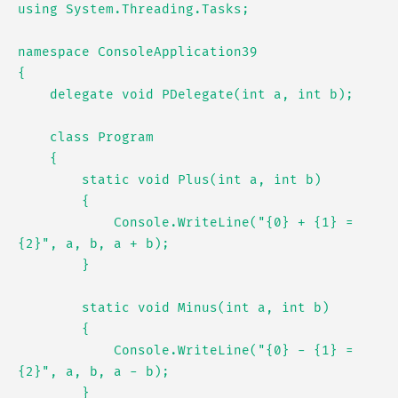
using System.Threading.Tasks;

namespace ConsoleApplication39

{

    delegate void PDelegate(int a, int b);

    class Program

    {

        static void Plus(int a, int b)

        {

            Console.WriteLine("{0} + {1} = 
{2}", a, b, a + b);

        }

        static void Minus(int a, int b)

        {

            Console.WriteLine("{0} - {1} = 
{2}", a, b, a - b);

        }
