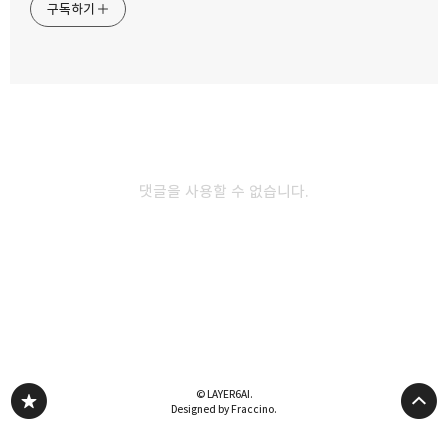
구독하기
카카오스토리
밴드
네이버 블로그
Pocke
2012.10.20
C# 강좌 21편. 프로퍼티(Property)
1. 프로퍼티(Property) 프로퍼티(Property)는 속성이란 의미를
댓글을 사용할 수 없습니다.
가지고 있습니다. 이 프로퍼티를 사용하게 되면, 속성 값을 반환하거나
새 값을 할당할 수 있습니다. 우리가 클래스를 하나 만들다가 필드를
public으로 선언할지, private으로 선언할지 고민하시는 분들이 간혹
있습니다. public으로 선언하려 했다가는, 이 필드가 어느순간 잘못된
값으로 지정되어 프로그램이 제대로 동작하지 않을지도 모릅니다.
이번엔 private로 선언하자니, 접근하는 방법이 public보다 까다로워
여간 귀찮은게 아닙니다. 이렇게 은닉성과 편의성을 고려하다, 편의를
버리고 private로 선언했다고 해봅시다. class MyClass { private int
Field; public int GetFiel…
© LAYER6AI.
Designed by Fraccino.