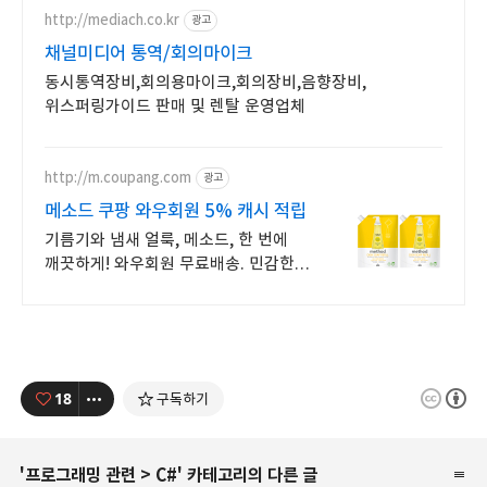
http://mediach.co.kr
광고
채널미디어 통역/회의마이크
동시통역장비,회의용마이크,회의장비,음향장비,
위스퍼링가이드 판매 및 렌탈 운영업체
http://m.coupang.com
광고
메소드 쿠팡 와우회원 5% 캐시 적립
기름기와 냄새 얼룩, 메소드, 한 번에
깨끗하게! 와우회원 무료배송. 민감한
손에도 부드러운 설거지, 오늘주문
내일도착 로켓배송으로 만나보세요.
18
구독하기
'
프로그래밍 관련
>
C#
' 카테고리의 다른 글