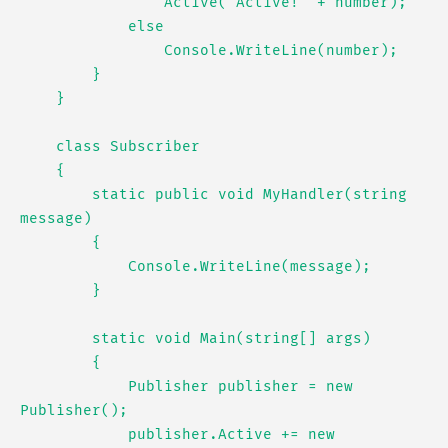
                Active("Active!" + number);

            else

                Console.WriteLine(number);

        }

    }

    class Subscriber

    {

        static public void MyHandler(string 
message)

        {

            Console.WriteLine(message);

        }

        static void Main(string[] args)

        {

            Publisher publisher = new 
Publisher();

            publisher.Active += new 