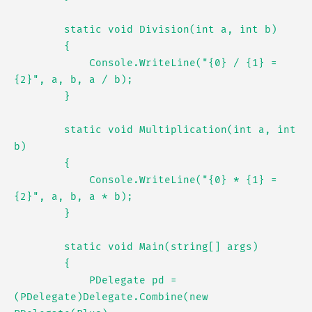
        static void Division(int a, int b)

        {

            Console.WriteLine("{0} / {1} = 
{2}", a, b, a / b);

        }

        static void Multiplication(int a, int 
b)

        {

            Console.WriteLine("{0} * {1} = 
{2}", a, b, a * b);

        }

        static void Main(string[] args)

        {

            PDelegate pd = 
(PDelegate)Delegate.Combine(new 