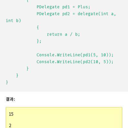
        {

            PDelegate pd1 = Plus;

            PDelegate pd2 = delegate(int a, 
int b)

            {

                return a / b;

            };

            Console.WriteLine(pd1(5, 10));

            Console.WriteLine(pd2(10, 5));

        }

    }

결과:
15
2