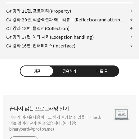
C# 강좌 21편. 프로퍼티(Property)
C# 강좌 20편. 리플렉션과 애트리뷰트(Reflection and attributes)
C# 강좌 18편. 컬렉션(Collection)
C# 강좌 17편. 예외 처리(Exception handling)
C# 강좌 16편. 인터페이스(Interface)
댓글
공유하기
다른 글
끝나지 않는 프로그래밍 일기
아무리 어려운 내용이라도 쉽게 설명할 수 있을 때 비로소
구독하기
카카오톡
라인
트위터
아는 것이라 굳게 믿고 있습니다. (이메일:
binarybard@proton.me)