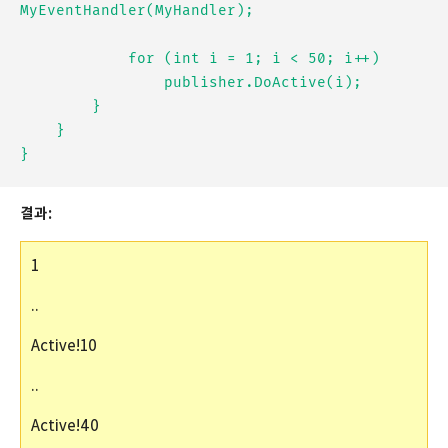
MyEventHandler(MyHandler);

            for (int i = 1; i < 50; i++)

                publisher.DoActive(i);

        }

    }

결과:
1
..
Active!10
..
Active!40