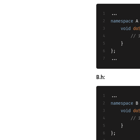
...
namespace
 A
void
do
// 
	}
};
...
B.h:
...
namespace
 B
void
do
// 
	}
};