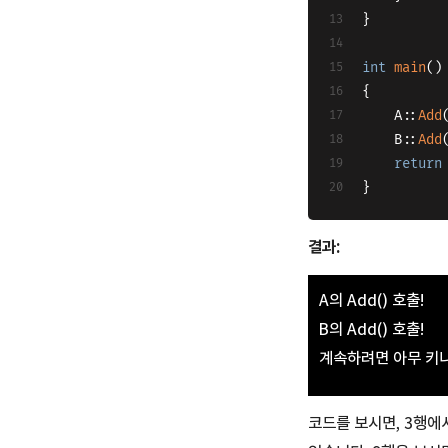
}
int
main
()
{
	A::
Add
	B::
Add
return
}
결과:
A의 Add() 호출!
B의 Add() 호출!
계속하려면 아무 키나 
코드를 보시면, 3행에