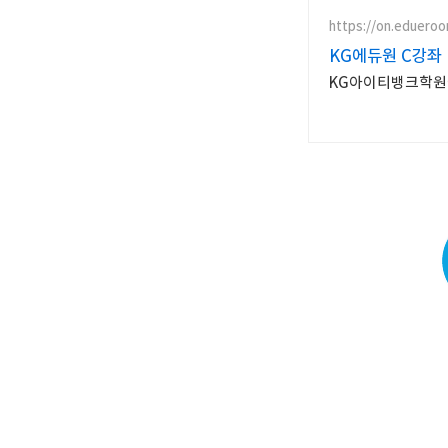
https://on.edueroo
KG에듀원 C강좌
KG아이티뱅크학원에