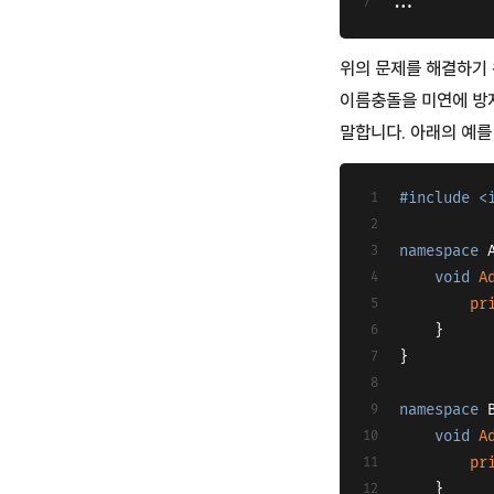
...
위의 문제를 해결하기 
이름충돌을 미연에 방
말합니다. 아래의 예를
#
include
<
namespace
 
void
A
pr
	}
}
namespace
 
void
A
pr
	}