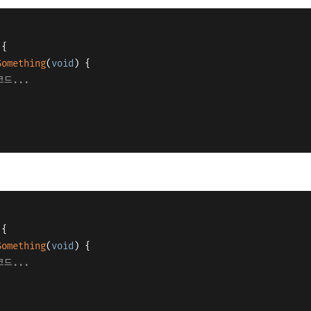
 {
Something
(
void
)
{
코드...
 {
Something
(
void
)
{
코드...