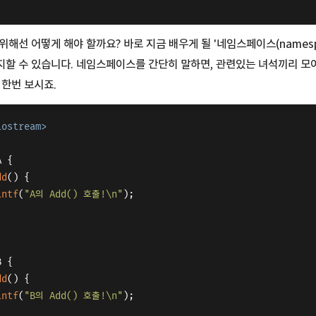
위해선 어떻게 해야 할까요? 바로 지금 배우게 될 '네임스페이스(namesp
지할 수 있습니다. 네임스페이스를 간단히 말하면, 관련있는 녀석끼리 모
 한번 보시죠.
iostream>
A {
dd
()
{
intf
(
"A의 Add() 호출!\n"
);
B {
dd
()
{
intf
(
"B의 Add() 호출!\n"
);