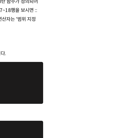
d란 함수가 정의되어
~18행을 보시면 ::
연산자는 '범위 지정
다.