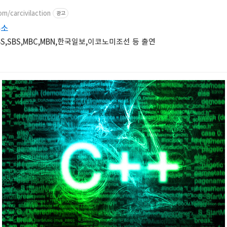
om/carcivilaction
광고
무소
,SBS,MBC,MBN,한국일보,이코노미조선 등 출연