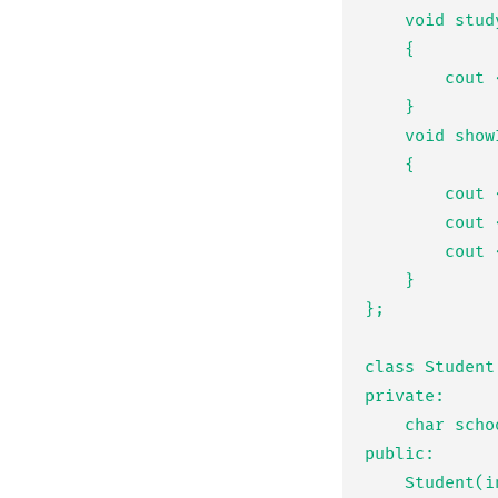
	void study()

	{

		cout << "공부!" << endl;

	}

	void showInfo()

	{

		cout << "이름: " << name << endl;

		cout << "나이: " << age << endl;

		cout << "취미: " << hobby << endl;

	}

};

class Student
private:

	char school[30];

public:

	Student(int _age, char * _name, char * _hobby, char * _school) : 