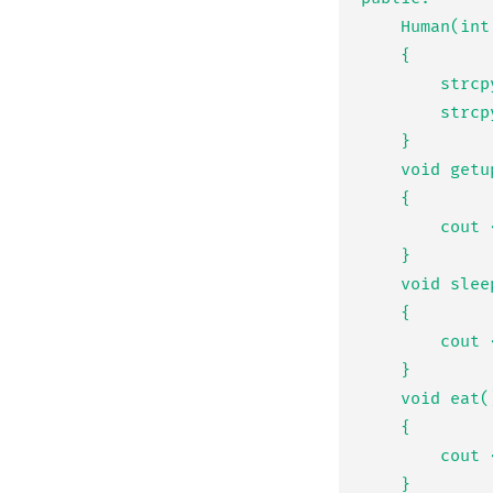
	Human(int _age, char * _name, char * _hobby) : age(_age)

	{

		strcpy(name, _name);

		strcpy(hobby, _hobby);

	}

	void getup()

	{

		cout << "기상!" << endl;

	}

	void sleep()

	{

		cout << "취침!" << endl;

	}

	void eat()

	{

		cout << "식사!" << endl;

	}
