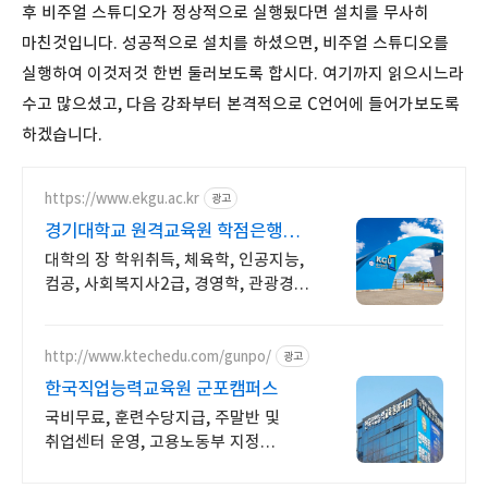
후 비주얼 스튜디오가 정상적으로 실행됬다면 설치를 무사히
마친것입니다. 성공적으로 설치를 하셨으면, 비주얼 스튜디오를
실행하여 이것저것 한번 둘러보도록 합시다. 여기까지 읽으시느라
수고 많으셨고, 다음 강좌부터 본격적으로 C언어에 들어가보도록
하겠습니다.
https://www.ekgu.ac.kr
광고
경기대학교 원격교육원 학점은행제
100%온라인수업
대학의 장 학위취득, 체육학, 인공지능,
컴공, 사회복지사2급, 경영학, 관광경영
, 기사 산업기사 응시 자격 완성! 대학원
진학! 편입학점 취득
http://www.ktechedu.com/gunpo/
광고
한국직업능력교육원 군포캠퍼스
국비무료, 훈련수당지급, 주말반 및
취업센터 운영, 고용노동부 지정
최우수훈련기관