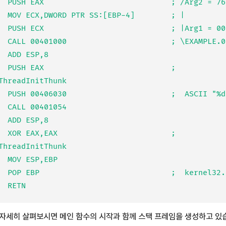
  PUSH EAX                            ; /Arg2 = 76F
  MOV ECX,DWORD PTR SS:[EBP-4]        ; |

  PUSH ECX                            ; |Arg1 = 000
  CALL 00401000                       ; \EXAMPLE.00
  ADD ESP,8

  PUSH EAX                            ;  
ThreadInitThunk

  PUSH 00406030                       ;  ASCII "%d\
  CALL 00401054

  ADD ESP,8

  XOR EAX,EAX                         ;  
ThreadInitThunk

  MOV ESP,EBP

  POP EBP                             ;  kernel32.7
자세히 살펴보시면 메인 함수의 시작과 함께 스택 프레임을 생성하고 있