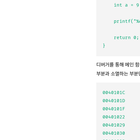
	int a = 9, b = 4;

	printf("%d\n", sum(a, b));

	return 0;

디버거를 통해 메인 함
부분과 소멸하는 부분
0040101C     
0040101D     
0040101F     
00401022     
00401029     
00401030     