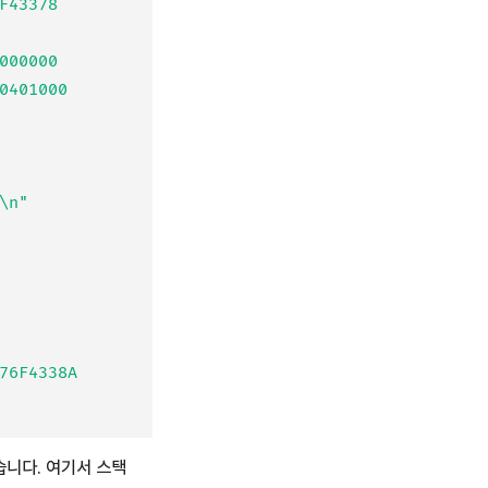
43378

00000

401000

n"

6F4338A

습니다. 여기서 스택