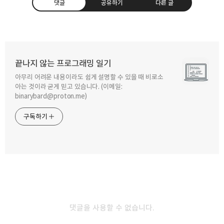
댓글
공유하기
다른 글
끝나지 않는 프로그래밍 일기
아무리 어려운 내용이라도 쉽게 설명할 수 있을 때 비로소
구독하기
카카오톡
라인
트위터
아는 것이라 굳게 믿고 있습니다. (이메일:
binarybard@proton.me)
구독하기
카카오스토리
밴드
네이버 블로그
Pocke
2019.11.21
파이썬 강좌 번외편. 클로저(Closure)
이번 강좌는 클로저(Closure)에 대해 알아보도록 하겠습니다. 클로저는
댓글을 사용할 수 없습니다.
위키백과의 정의를 빌어온자면 '컴퓨터 언어에서 클로저는 일급 객체
함수의 개념을 이용하여 스코프에 묶인 변수를 바인딩 하기 위한 일종의