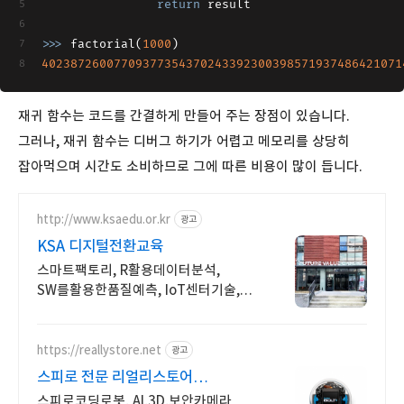
return
 result
>>> 
factorial(
1000
)
40238726007709377354370243392300398571937486421071
재귀 함수는 코드를 간결하게 만들어 주는 장점이 있습니다.
그러나, 재귀 함수는 디버그 하기가 어렵고 메모리를 상당히
잡아먹으며 시간도 소비하므로 그에 따른 비용이 많이 듭니다.
http://www.ksaedu.or.kr
광고
KSA 디지털전환교육
스마트팩토리, R활용데이터분석,
SW를활용한품질예측, IoT센터기술,
파이썬활용
https://reallystore.net
광고
스피로 전문 리얼리스토어
코딩교육을 쉽고 재밌게
스피로코딩로봇, AI,3D,보안카메라