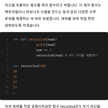
자신을 호출하는 함수를 재귀 함수라고 부릅니다. 이 재귀 함수는
팩토리얼이나 피보나치 수열을 만드는 등과 같은 다양한 수학
문제를 해결하는 데 매우 유용합니다. 예제를 보며 직접 한번
살펴보도록 하겠습니다.
>>> 
def
recursive
(
num
):
print
(num)
         	num += 
1
         	recursive(num) 
# 자기 자신을 호출한다!
>>> 
recursive(
10
)
10
11
12
13
…
위의 예제를 직접 실행시켜보면 함수 recursive()가 자기 자신을