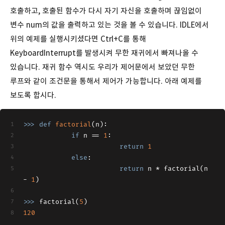
호출하고, 호출된 함수가 다시 자기 자신을 호출하며 끊임없이
변수 num의 값을 출력하고 있는 것을 볼 수 있습니다. IDLE에서
위의 예제를 실행시키셨다면 Ctrl+C를 통해
KeyboardInterrupt를 발생시켜 무한 재귀에서 빠져나올 수
있습니다. 재귀 함수 역시도 우리가 제어문에서 보았던 무한
루프와 같이 조건문을 통해서 제어가 가능합니다. 아래 예제를
보도록 합시다.
>>> 
def
factorial
(
n
):
if
 n == 
1
:
return
1
else
:
return
 n * factorial(n 
- 
1
)
>>> 
factorial(
5
)
120