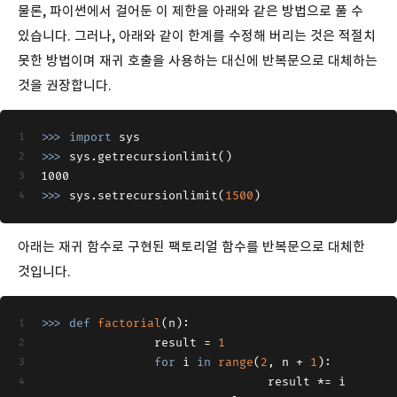
물론, 파이썬에서 걸어둔 이 제한을 아래와 같은 방법으로 풀 수
있습니다. 그러나, 아래와 같이 한계를 수정해 버리는 것은 적절치
못한 방법이며 재귀 호출을 사용하는 대신에 반복문으로 대체하는
것을 권장합니다.
>>>
import
 sys
>>>
sys.getrecursionlimit()
1000
>>>
sys.setrecursionlimit(
1500
)
아래는 재귀 함수로 구현된 팩토리얼 함수를 반복문으로 대체한
것입니다.
>>> 
def
factorial
(
n
):
            	result = 
1
for
 i 
in
range
(
2
, n + 
1
):
                            	result *= i