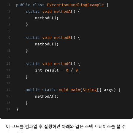
public
class
ExceptionHandlingExample
{
static
void
methodA
(
)
 {
        methodB();
    }
static
void
methodB
(
)
 {
        methodC();
    }
static
void
methodC
(
)
 {
        int result = 
0
 / 
0
;
    }
public
static
void
main
(
String
[] args
)
 {
        methodA();
    }
}
이 코드를 컴파일 후 실행하면 아래와 같은 스택 트레이스를 볼 수