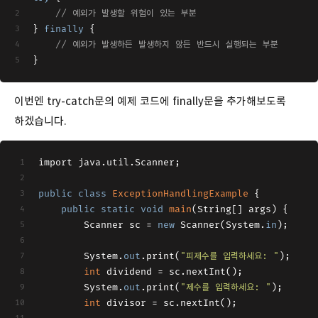
// 예외가 발생할 위험이 있는 부분
} 
finally
 {
// 예외가 발생하든 발생하지 않든 반드시 실행되는 부분
}
이번엔 try-catch문의 예제 코드에 finally문을 추가해보도록
하겠습니다.
import java.util.Scanner;
public
class
ExceptionHandlingExample
 {
public
static
void
main
(
String[] args
)
 {
        Scanner sc = 
new
 Scanner(System.
in
);
        System.
out
.print(
"피제수를 입력하세요: "
);
int
 dividend = sc.nextInt();
        System.
out
.print(
"제수를 입력하세요: "
);
int
 divisor = sc.nextInt();