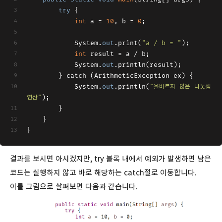
try
 {
int
 a = 
10
, b = 
0
;
    		System.
out
.print(
"a / b = "
);
int
 result = a / b;
    		System.
out
.println(result);
    	} catch (ArithmeticException ex) {
    		System.
out
.println(
"올바르지 않은 나눗셈 
연산"
);
    	}
    }
}
결과를 보시면 아시겠지만, try 블록 내에서 예외가 발생하면 남은
코드는 실행하지 않고 바로 해당하는 catch절로 이동합니다.
이를 그림으로 살펴보면 다음과 같습니다.