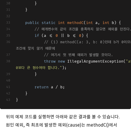
        }
    }
public
static
int
methodC
(
int
 a, 
int
 b
)
 {
// 매개변수의 값이 조건을 충족하지 않으면 예외를 던진다
if
 (a <= 
0
 || b <= 
0
) {
// (1) methodC(a: 3, b: 0)인데 b가 0이므로
조건에 맞지 않기 때문에
// 여기서 첫 번째 예외가 발생할 것이다.
throw
new
 IllegalArgumentException(
"a
0보다 큰 정수여야 합니다."
);
        }
return
 a / b;
    }
}
위의 예제 코드를 실행하면 아래와 같은 결과를 볼 수 있습니다.
원인 예외, 즉 최초에 발생한 예외(cause)는 methodC()에서