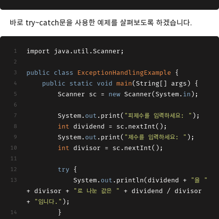
바로 try~catch문을 사용한 예제를 살펴보도록 하겠습니다.
import java.util.Scanner;
public
class
ExceptionHandlingExample
 {
public
static
void
main
(
String[] args
)
 {
        Scanner sc = 
new
 Scanner(System.
in
);
        System.
out
.print(
"피제수를 입력하세요: "
);
int
 dividend = sc.nextInt();
        System.
out
.print(
"제수를 입력하세요: "
);
int
 divisor = sc.nextInt();
try
 {
            System.
out
.println(dividend + 
"을 "
+ divisor + 
"로 나눈 값은 "
 + dividend / divisor 
+ 
"입니다."
);
        }