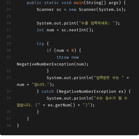
public
static
void
main
(String[] args)
{
        Scanner sc = 
new
 Scanner(System.in);
        System.out.print(
"수를 입력하세요: "
);
int
 num = sc.nextInt();
try
 {
if
 (num < 
0
) {
throw
new
NegativeNumberException(num);
	        }
	        System.out.println(
"입력받은 수는 "
 + 
num + 
"입니다."
);
        } 
catch
 (NegativeNumberException ex) {
        	System.out.println(
"수는 음수가 될 수 
없습니다. ("
 + ex.getNum() + 
")"
);
        }
    }
}