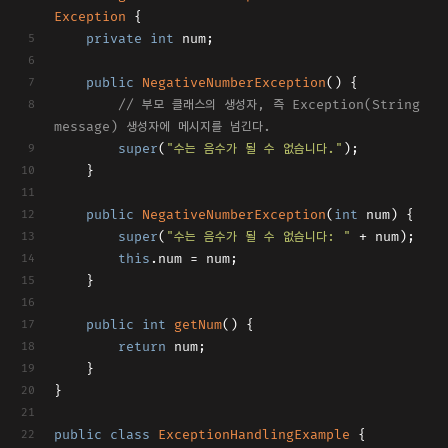
Exception
{
private
int
 num;
public
NegativeNumberException
()
{
// 부모 클래스의 생성자, 즉 Exception(String 
message) 생성자에 메시지를 넘긴다.
super
(
"수는 음수가 될 수 없습니다."
);
	}
public
NegativeNumberException
(
int
 num)
{
super
(
"수는 음수가 될 수 없습니다: "
 + num);
this
.num = num;
	}
public
int
getNum
()
{
return
 num;
	}
}
public
class
ExceptionHandlingExample
{