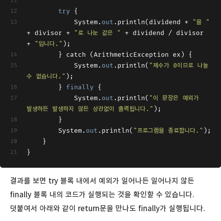
try
 {
            System.
out
.println(dividend + 
"을 "
+ divisor + 
"로 나눈 값은 "
 + dividend / divisor 
+ 
"입니다."
);
        } catch (ArithmeticException ex) {
            System.
out
.println(
"제수가 0이므로 나눌 
수 없습니다."
);
        } 
finally
 {
        	System.
out
.println(
"이 문장은 예외가 
발생하든 발생하지 않든 상관없이 출력됩니다."
);
        }
        System.
out
.println(
"프로그램을 종료합니다."
);
    }
}
결과를 보면 try 블록 내에서 예외가 일어나든 일어나지 않든
finally 블록 내의 코드가 실행되는 것을 확인할 수 있습니다.
덧붙여서 아래와 같이 return문을 만나도 finally가 실행됩니다.