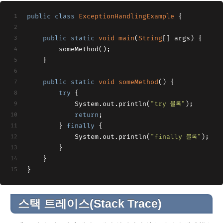
public
class
ExceptionHandlingExample
{
public
static
void
main
(
String
[] args
)
 {
        someMethod();
    }
public
static
void
someMethod
(
)
 {
try
 {
            System.out.println(
"try 블록"
);
return
;
        } 
finally
 {
            System.out.println(
"finally 블록"
);
        }
    }
}
스택 트레이스(Stack Trace)