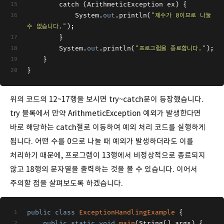
        catch (ArithmeticException ex) {
            System.
out
.println(
"제수가 0이므로 나눌 
수 없습니다."
);
        }
        System.
out
.println(
"프로그램을 종료합니다."
);
    }
}
위의 코드의 12~17행을 보시면 try~catch문이 등장했습니다.
try 블록에서 만약 ArithmeticException 예외가 발생한다면
바로 해당하는 catch절로 이동하여 예외 처리 코드를 실행하게
됩니다. 어떤 수를 0으로 나눌 때 예외가 발생하더라도 이를
처리하기 때문에, 프로그램이 13행에서 비정상적으로 종료되지
않고 18행의 문자열을 출력하는 것을 볼 수 있습니다. 이어서
주의할 점을 살펴보도록 하겠습니다.
public
class
ExceptionHandlingExample
 {
public
static
void
main
(
String[] args
)
 {