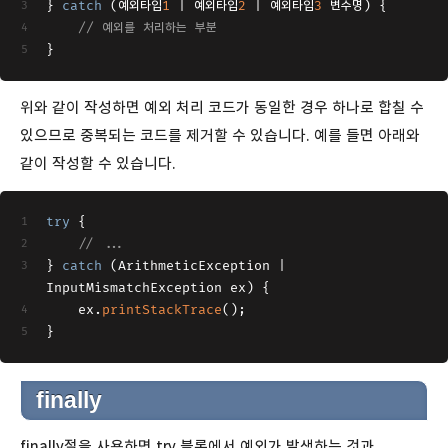
} 
catch
 (예외타입
1
 | 예외타입
2
 | 예외타입
3
 변수명) {
// 예외를 처리하는 부분
}
위와 같이 작성하면 예외 처리 코드가 동일한 경우 하나로 합칠 수
있으므로 중복되는 코드를 제거할 수 있습니다. 예를 들면 아래와
같이 작성할 수 있습니다.
try
 {
// ...
} 
catch
 (ArithmeticException | 
InputMismatchException ex) {
    ex.
printStackTrace
();
}
finally
finally절을 사용하면 try 블록에서 예외가 발생하는 것과