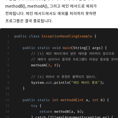
methodB(), methodA(), 그리고 메인 메서드로 예외가
전파됩니다. 메인 메서드에서도 예외를 처리하지 못하면
프로그램은 결국 종료됩니다.
public
class
ExceptionHandlingExample
 {
public
static
void
main
(
String[] args
)
 {
// (4) 메인 메서드에서 받은 예외를 처리하지 않으므로
// 예외가 넘어가서 결국엔 프로그램이 비정상 종료될 것이
        methodA(
3
, 
0
);
// (4) 따라서 이 문장은 출력되지 않는다.
	    System.
out
.println(
"메인 메서드 종료"
);
    }
public
static
int
methodA
(
int
 a, 
int
 b
)
 {
try
 {
return
 methodB(a, b);
        } catch (IllegalArgumentException ex) {