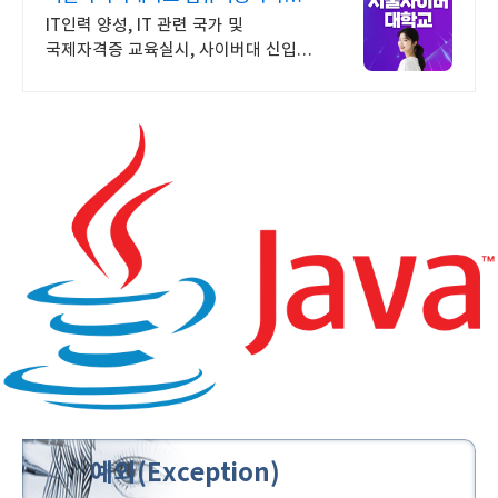
2026 가을학기 신편입생
IT인력 양성, IT 관련 국가 및
국제자격증 교육실시, 사이버대 신입생
수 1위 장학금 지급 1위, 학사 석사 박사
온라인복수학위까지
예외(Exception)