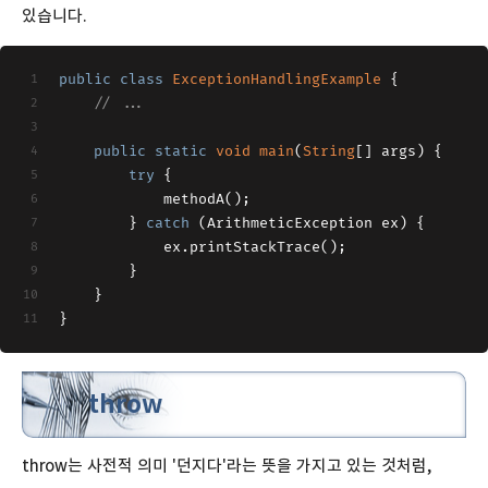
있습니다.
public
class
ExceptionHandlingExample
{
// ...
public
static
void
main
(
String
[] args
)
 {
try
 {
            methodA();
        } 
catch
 (ArithmeticException ex) {
            ex.printStackTrace();
        }
    }
}
throw
throw는 사전적 의미 '던지다'라는 뜻을 가지고 있는 것처럼,