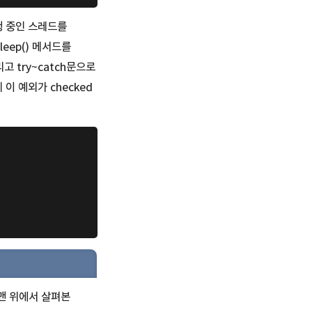
실행 중인 스레드를
eep() 메서드를
고 try~catch문으로
데 이 예외가 checked
맨 위에서 살펴본