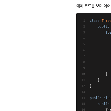
예제 코드를 보며 이
class
Thre
public
fo
		}
	}
}
public
cla
public
   