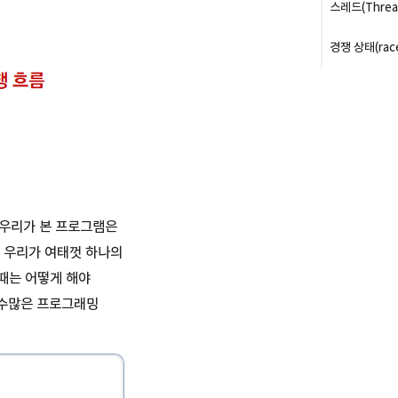
스레드(Threa
스레드 만들
경쟁 상태(race
Runnable
원자성(Atomic
스레드의 우
Read-Modif
인터럽트(Inter
Check-The
스레드 대기
스레드 동기
(Thread Syn
데드락(Deadl
 우리가 본 프로그램은
는 우리가 여태껏 하나의
때는 어떻게 해야
? 수많은 프로그래밍