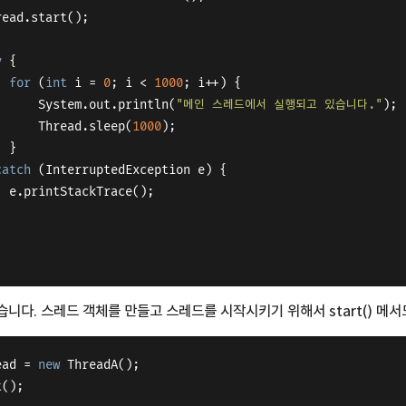
 	thread.start();
y
 {
for
 (
int
 i = 
0
; i < 
1000
; i++) {
	    		System.out.println(
"메인 스레드에서 실행되고 있습니다."
);
	    		Thread.sleep(
1000
);
	    	}
catch
 (InterruptedException e) {
			e.printStackTrace();
습니다. 스레드 객체를 만들고 스레드를 시작시키기 위해서 start() 메
ead = 
new
 ThreadA();
t();