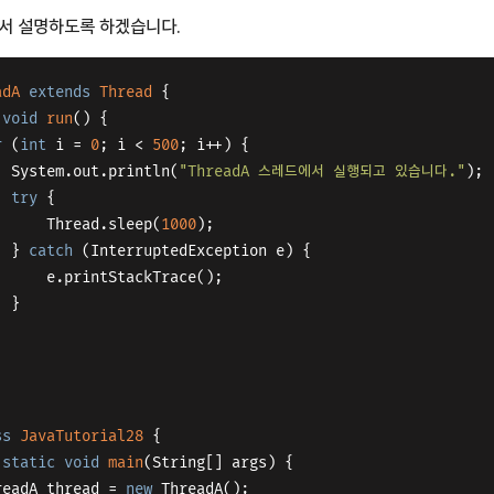
어서 설명하도록 하겠습니다.
adA
extends
Thread
{
void
run
()
{
r
 (
int
 i = 
0
; i < 
500
; i++) {
			System.out.println(
"ThreadA 스레드에서 실행되고 있습니다."
);
try
 {
				Thread.sleep(
1000
);
			} 
catch
 (InterruptedException e) {
				e.printStackTrace();
			}
ss
JavaTutorial28
{
static
void
main
(String[] args)
{
 	ThreadA thread = 
new
 ThreadA();