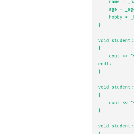
    name = _name;

    age = _age;

    hobby = _hobby;

}

void student:
{

    cout << "이름: " << name << ", 나이: " << age << ", 취미: " << hobby << 
endl;

}

void student:
{

    cout << "공부!" << endl;

}

void student:
{
