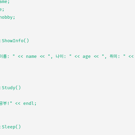
:ShowInfo()

:Study()

:Sleep()
