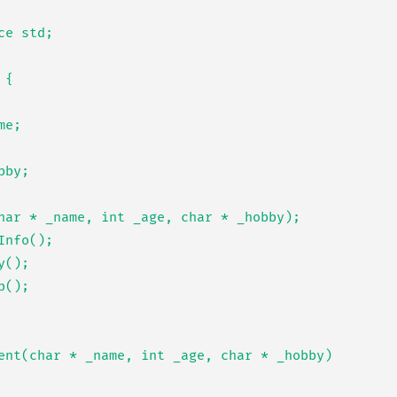
e std;

{

ent(char * _name, int _age, char * _hobby)
