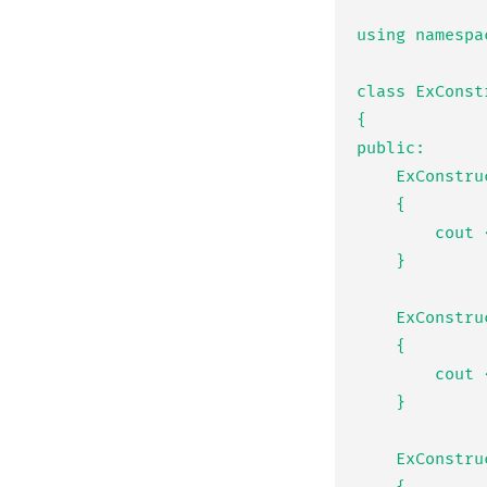
using namespac
class ExConstr
{

public:

	ExConstructor()

	{

		cout << "ExConstructor() called!" << endl;

	}

	ExConstructor(int a)

	{

		cout << "ExConstructor(int a) called!" << endl;

	}

	ExConstructor(int a, int b)
