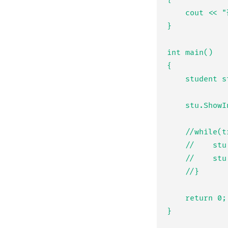
    cout << "잠!" << endl;

}

int main()

{

    student stu("김철수", 16, "컴퓨터 게임");

    stu.ShowInfo();

    //while(true) {

    //    stu.Study();

    //    stu.Sleep();

    //}

    return 0;
