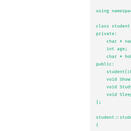
using namespac
class student 
private:

    char * name;

    int age;

    char * hobby;

public:

	student(char * _name, int _age, char * _hobby);

    void ShowInfo();

    void Study();

    void Sleep();

};

student::stud
{
