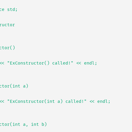
e std;

uctor
