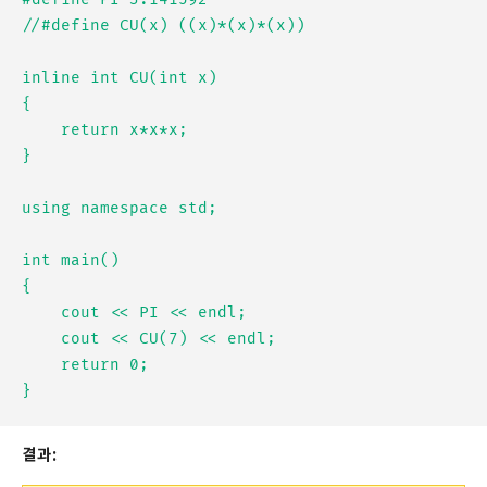
//#define CU(x) ((x)*(x)*(x))

inline int CU(int x)

{

	return x*x*x;

}

using namespace std;

int main()

{

	cout << PI << endl;

	cout << CU(7) << endl;

	return 0;

결과: