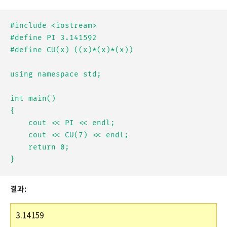
#include <iostream>

#define PI 3.141592

#define CU(x) ((x)*(x)*(x))

using namespace std;

int main()

{

	cout << PI << endl;

	cout << CU(7) << endl;

	return 0;

결과:
3.14159