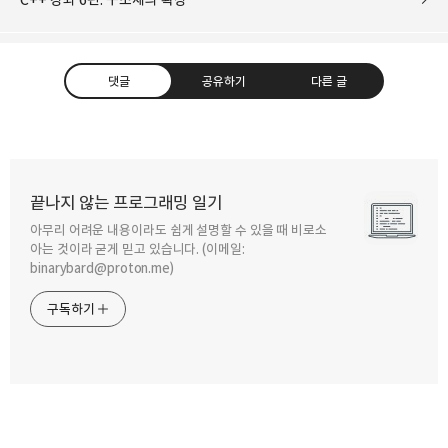
댓글
공유하기
다른 글
끝나지 않는 프로그래밍 일기
아무리 어려운 내용이라도 쉽게 설명할 수 있을 때 비로소
구독하기
카카오톡
라인
트위터
아는 것이라 굳게 믿고 있습니다. (이메일:
binarybard@proton.me)
구독하기
카카오스토리
밴드
네이버 블로그
Pocke
2012.11.11
C++ 강좌 11편. 프렌드(friend)