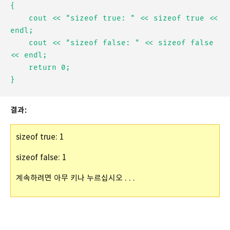
{

	cout << "sizeof true: " << sizeof true << 
endl;

	cout << "sizeof false: " << sizeof false 
<< endl;

	return 0;

결과:
sizeof true: 1
sizeof false: 1
계속하려면 아무 키나 누르십시오 . . .