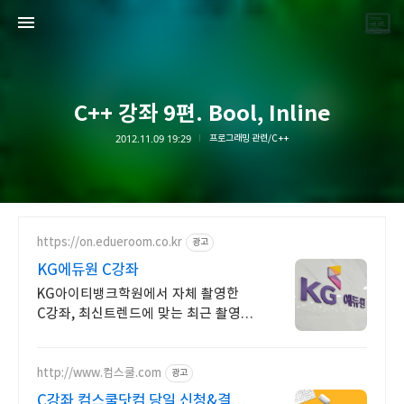
C++ 강좌 9편. Bool, Inline
2012.11.09 19:29
프로그래밍 관련/C++
끝나지 않는 프로그래밍 일기
LAYER6AI
https://on.edueroom.co.kr
광고
KG에듀원 C강좌
KG아이티뱅크학원에서 자체 촬영한
C강좌, 최신트렌드에 맞는 최근 촬영
영상
http://www.컴스쿨.com
광고
C강좌 컴스쿨닷컴 당일 신청&결제시