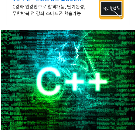
기프티콘!
C강좌 인강만으로 합격가능, 단기완성,
무한반복 전 강좌 스마트폰 학습가능