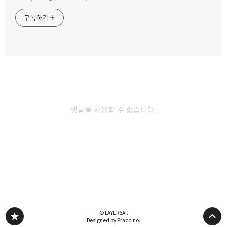
구독하기
카카오스토리
밴드
네이버 블로그
Pocke
2013.03.24
C# 크레이지 마우스(crazy mouse)
timer4_Tick():Point cursorPoint = new Point(); Random
댓글을 사용할 수 없습니다.
random = new Random(); N += random.NextDouble() * 2; if
(N > 16.28) N = 0; GetCursorPos(ref cursorPoint);
SetCursorPos(Convert.ToInt32(cursorPoint.X + (20 *
Math.Cos(N))), Convert.ToInt32(cursorPoint.Y + (20 *
Math.Sin(N)))); P.S N은 Double형이며, 전역변수입니다.
© LAYER6AI.
Designed by Fraccino.