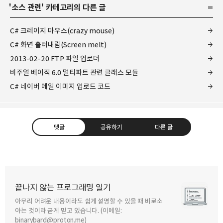
'
소스 관련
' 카테고리의 다른 글
C# 크레이지 마우스(crazy mouse)
C# 화면 흘러내림(Screen melt)
2013-02-20 FTP 파일 업로더
비주얼 베이직 6.0 멀티파트 관련 클래스 모듈
C# 네이버 메일 이미지 업로드 코드
댓글
공유하기
다른 글
끝나지 않는 프로그래밍 일기
아무리 어려운 내용이라도 쉽게 설명할 수 있을 때 비로소
구독하기
카카오톡
라인
트위터
아는 것이라 굳게 믿고 있습니다. (이메일:
binarybard@proton.me)