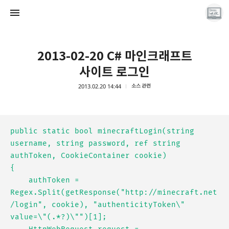
2013-02-20 C# 마인크래프트
사이트 로그인
2013.02.20 14:44
소스 관련
끝나지 않는 프로그래밍 일기
LAYER6AI
public static bool minecraftLogin(string 
username, string password, ref string 
authToken, CookieContainer cookie)

{

    authToken = 
Regex.Split(getResponse("http://minecraft.net
/login", cookie), "authenticityToken\" 
value=\"(.*?)\"")[1];
