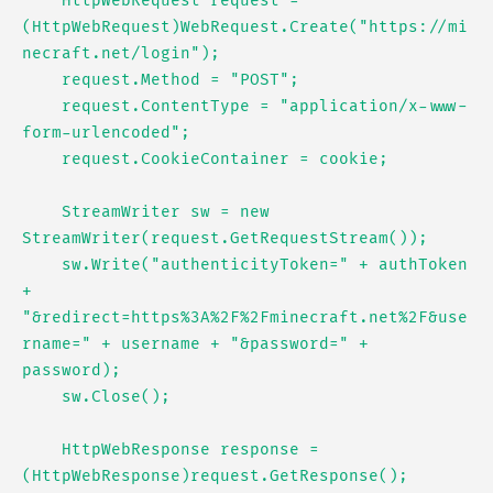
    HttpWebRequest request = 
(HttpWebRequest)WebRequest.Create("https://mi
necraft.net/login");

    request.Method = "POST";

    request.ContentType = "application/x-www-
form-urlencoded";

    request.CookieContainer = cookie;

    StreamWriter sw = new 
StreamWriter(request.GetRequestStream());

    sw.Write("authenticityToken=" + authToken 
+ 
"&redirect=https%3A%2F%2Fminecraft.net%2F&use
rname=" + username + "&password=" + 
password);

    sw.Close();

    HttpWebResponse response = 
(HttpWebResponse)request.GetResponse();
