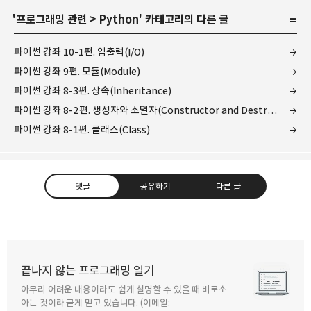
'
프로그래밍 관련
>
Python
' 카테고리의 다른 글
파이썬 강좌 10-1편. 입출력(I/O)
파이썬 강좌 9편. 모듈(Module)
파이썬 강좌 8-3편. 상속(Inheritance)
파이썬 강좌 8-2편. 생성자와 소멸자(Constructor and Destructor)
파이썬 강좌 8-1편. 클래스(Class)
댓글
공유하기
다른 글
끝나지 않는 프로그래밍 일기
아무리 어려운 내용이라도 쉽게 설명할 수 있을 때 비로소
구독하기
카카오톡
라인
트위터
아는 것이라 굳게 믿고 있습니다. (이메일: