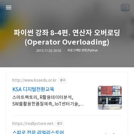
파이썬 강좌 8-4편. 연산자 오버로딩
(Operator Overloading)
2013.11.02 20:02
프로그래밍 관련/Python
끝나지 않는 프로그래밍 일기
LAYER6AI
http://www.ksaedu.or.kr
광고
KSA 디지털전환교육
스마트팩토리, R활용데이터분석,
SW를활용한품질예측, IoT센터기술,
파이썬활용
https://reallystore.net
광고
스피로 전문 리얼리스토어