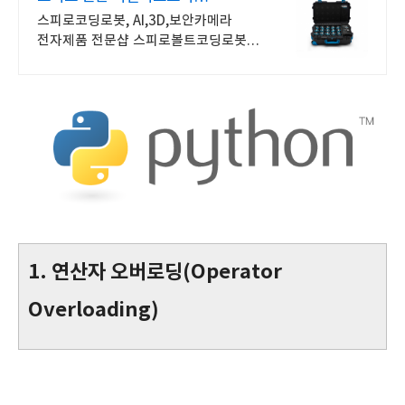
코딩교육을 쉽고 재밌게
스피로코딩로봇, AI,3D,보안카메라
전자제품 전문샵 스피로볼트코딩로봇,
스피로볼트파워팩, 스피로미니등
스피로 전문몰
1. 연산자 오버로딩(Operator
Overloading)