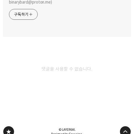
binarybard@proton.me)
구독하기
카카오스토리
밴드
네이버 블로그
Pocke
2013.12.13
파이썬 강좌 10-1편. 입출력(I/O)
1. 출력(Output) 오늘은 입력과 출력에 대해서 간단히 알아보도록
댓글을 사용할 수 없습니다.
하겠습니다. 먼저 출력에 대해서 알아보도록 하겠는데요, 우리는 이미
화면에 무언가를 출력할 때 사용하는 함수는 'print' 함수 라는 것을
알고 있습니다. 이전 강좌에서는 간단히 화면을 출력하는 기능을
담당하는 함수라고 알고 있었지만, 이번에는 더 자세히 파고들어 보도록
하겠습니다.>>> print(3.14) 3.14 >>> print('Hello, World!')
Hello, World! >>> t = 'variable' >>> print(t) variable 위 예제
그대로 print 함수에 넘겨주는 인자를 출력하고 있음을 확인하실 수
있습니다. 우리는 문자열과 문자열을 서로 연결하고 싶을때는 공백을
사용해서 연결할 수 있었는데…
© LAYER6AI.
Designed by Fraccino.