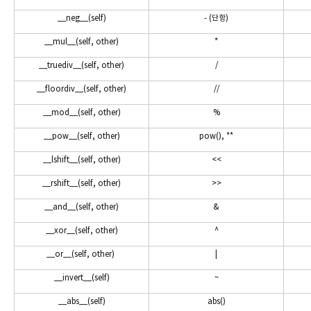
__neg__(self)
- (단항)
__mul__(self, other)
*
__truediv__(self, other)
/
__floordiv__(self, other)
//
__mod__(self, other)
%
__pow__(self, other)
pow(), **
__lshift__(self, other)
<<
__rshift__(self, other)
>>
__and__(self, other)
&
__xor__(self, other)
^
__or__(self, other)
|
__invert__(self)
~
__abs__(self)
abs()