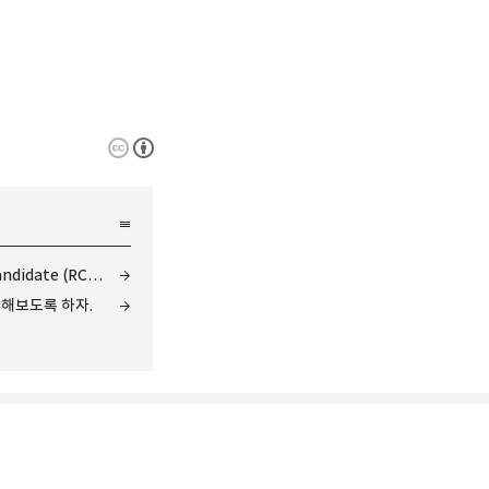
Windows Server 2012 Release Candidate (RC) Data Center
일 해보도록 하자.