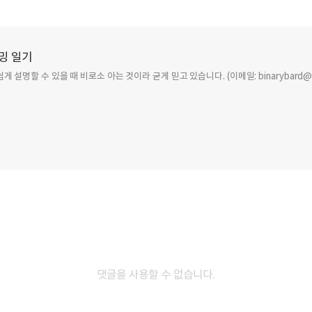
밍 일기
설명할 수 있을 때 비로소 아는 것이라 굳게 믿고 있습니다. (이메일: binarybard@pr
카카오톡
라인
트위터
Faceboo
2012.07.14
2012
dows Server 2012
내 컴퓨터에 Ubuntu
ase Candidate (RC)
Desktop 12.04 LTS를
네이버 블로그
Pocket
Evernote
a Center
설치해보자!
ws Server 2012 Release
리눅스 배포판 중에는 CentOS, 레
date (RC) Data Center 설치 후
페도라, 슬랙웨어, 맨드레이크, 수세
면. 서버 관리자 모습. 시작 키를
리눅스 등이 있지만 그 중에서 우분
때 나타나는 화면. 개인적으로
데스크탑 12.04 LTS를 설치해보도
ows Server 2008보다 낫다고
하겠습니다. 우분투를 설치하는 방
댓글을 사용할 수 없습니다.
. 상당히 깔끔해지고 간편해짐. 가상
크게 3가지로 나뉩니다. 첫째, 가상
다른 글 더 둘러보기
 이용해서 설치하려 했으나 그냥
(Virtual Machine)을 이용하여 