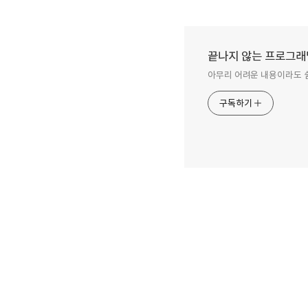
끝나지 않는 프로그래
아무리 어려운 내용이라도 쉽게 
구독하기
구독하기
2012.07.14
Windows Server 2012
Win
Release Candidate (RC)
Rele
밴드
Data Center 설치
Dat
이번에는 Windows Server 2012를
Windo
컴퓨터에 설치해보도록 하겠습니다.
Candi
방법은 크게 세가지로 나뉩니다. 첫째, CD
바탕 화
또는 USB를 사용하여 윈도우 서버 2012를
눌렀을
설치합니다. 아래의 경로를 따라가서
Wind
8400.0.WINMAIN_WIN8RC.120518-
생각함
1423_X64FRE_SERVER_KO-KR-
머신을