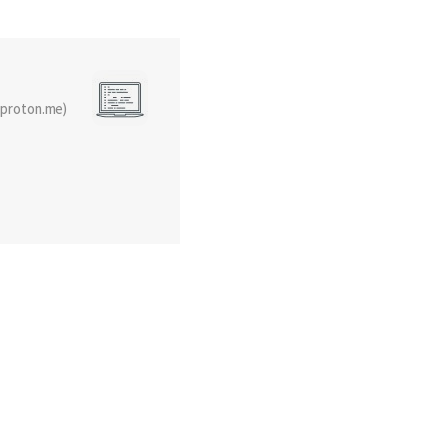
oton.me)
k
카카오스토리
.07.12
2012.07.02
CentOS에서 PvPGN 1.8.5를
컴파일 해보도록 하자.
우선 PvPGN-1.8.5와 PvPGN 서포트
파일을 받아줍시다. [root@localhost
드햇,
~]# wget
, 민트
http://download.berlios.de/pvpgn/p
투
vpgn-1.8.5.tar.gz--2012-07-02
록
02:14:56--
법은
http://download.berlios.de/pvpgn/p
 머신
vpgn-1.8.5.tar.gzResolving
우분투를