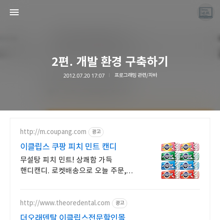
2편. 개발 환경 구축하기
2012.07.20 17:07
프로그래밍 관련/자바
끝나지 않는 프로그래밍 일기
LAYER6AI
http://m.coupang.com
광고
이클립스 쿠팡 피치 민트 캔디
무설탕 피치 민트! 상쾌함 가득
핸디캔디. 로켓배송으로 오늘 주문,
내일 도착! 공부할 때, 식후 입이 텁텁할
때. 설탕 걱정 없이 상쾌함을 즐기세요!
http://www.theoredental.com
광고
더오래덴탈 이클립스전문할인몰