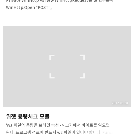
Private WinHttp As New WinHttpRequest는 맨 윗부분에.
WinHttp.Open "POST",
"http://nid.naver.com/nidlogin.login"WinHttp.SetRequestHe
ader "Referer",
"https://nid.naver.com/nidlogin.login"WinHttp.SetRequestH
eader "Content-Type", "application/x-www-form-
urlencoded"WinHttp.Send "id=" & 아이디 & "&pw=" & 비밀번호
& "&enctp=2&smart_level=-1"If
InStr(WinHttp.ResponseText, "sso/cross-domain.nhn")
ThenWinHttp.Open "GE..
2012.06.28
위젯 용량체크 모듈
'wz 파일의 용량을 보려면 속성 -> 크기에서 바이트를 읽으면
된다.'프로그램 경로에 반드시 wz 파일이 있어야 합니다. Function