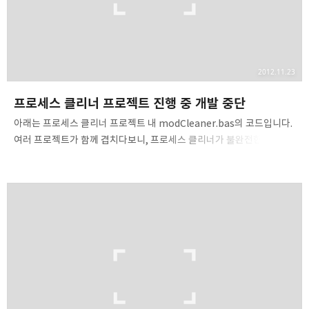
2012.11.23
프로세스 클리너 프로젝트 진행 중 개발 중단
아래는 프로세스 클리너 프로젝트 내 modCleaner.bas의 코드입니다.
여러 프로젝트가 함께 겹치다보니, 프로세스 클리너가 불완전한,
완성되지 못한 상태로 남아있었습니다. 제대로 동작하지 않을 수도
있으니, 그저 참고용으로 쓰시면 되겠네요. Private Declare
Function CreateToolhelp32Snapshot Lib "kernel32" (ByVal
lFlags As Long, ByVal lProcessID As Long) As Long Private
Declare Function Process32First Lib "kernel32" (ByVal
hSnapShot As Long, uProcess As PROCESSENTRY32) As Long
Private Declare Funct..