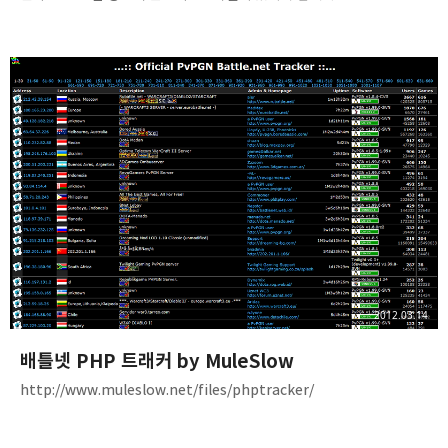
WzChecking()Dim SkillwzByte As LongDim BasewzByte As
LongDim CharacterwzByte As LongDim MapwzByte As Long
'wz 파일의 용량 설정SkillwzByte = 110082192BasewzByte =
6540CharacterwzByte = 367150412MapwzByte = 874505709
WzChecking = False If Len(Dir("Skill.wz")) = 0 ThenMsgBox
"폴더 내에 Skill.wz가 없습니다!", vbExclamation, "에러!": Exit Fu..
2012.03.14
배틀넷 PHP 트래커 by MuleSlow
http://www.muleslow.net/files/phptracker/