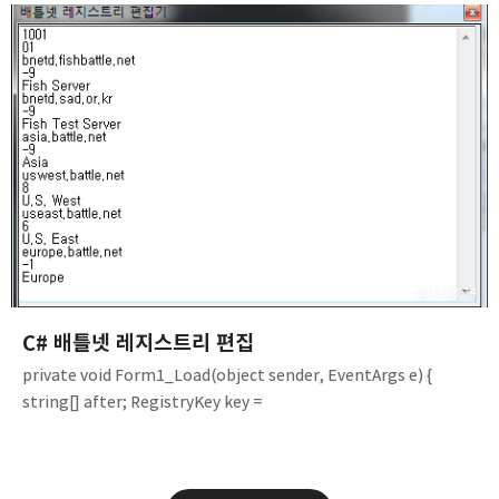
2012.03.14
C# 배틀넷 레지스트리 편집
private void Form1_Load(object sender, EventArgs e) {
string[] after; RegistryKey key =
Registry.CurrentUser.CreateSubKey(@"Software\Battle.net
\Configuration"); after = (string[])key.GetValue("Battle.net
gateways"); foreach (string str in after) { textBox1.Text +=