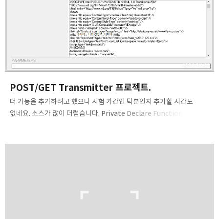
2012.12.02
POST/GET Transmitter 프로젝트.
더 기능을 추가하려고 했으나 시험 기간인 덕분인지 추가할 시간도
없네요. 소스가 많이 더럽습니다. Private Declare Function
GetCapture Lib "user32" () As Long Private Declare Function
SetCapture Lib "user32" (ByVal Hwnd As Long) As Long
Private Declare Function ReleaseCapture Lib "user32" () As
Long Dim WinHttp As New WinHttpRequest Private Sub
bMinus_Click() Dim bIndex As Integer bIndex =
arrCheck.UBound ' 최소 입력란 초과 If bIndex = 0 Then Ms..