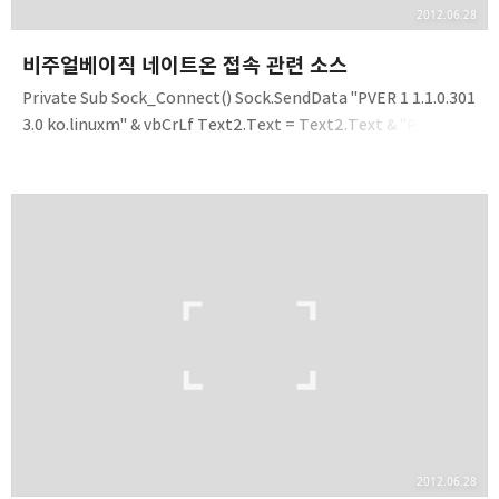
2012.06.28
비주얼베이직 네이트온 접속 관련 소스
Private Sub Sock_Connect() Sock.SendData "PVER 1 1.1.0.301
3.0 ko.linuxm" & vbCrLf Text2.Text = Text2.Text & "PVER 1
1.1.0.301 3.0 ko.linuxm" & vbCrLf End Sub Private Sub
Sock_DataArrival(ByVal bytesTotal As Long) Dim Packet$
Sock.GetData Packet ' load received data into Packet If
InStr(Packet, "PVER") > 0 Then Sock.SendData "AUTH 2 DES"
& vbCrLf Text2.Text = Text2.Text & "AUTH 2 DES" & vbCrLf
E..
2012.06.28