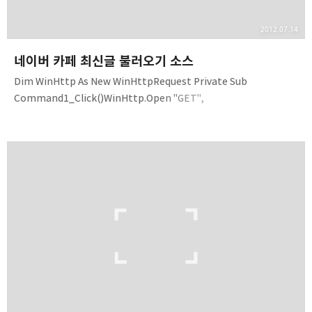
2012.07.14
네이버 카페 최신글 불러오기 소스
Dim WinHttp As New WinHttpRequest Private Sub
Command1_Click()WinHttp.Open "GET",
"http://cafe.naver.com/ArticleList.nhn?search.clubid=" &
ClubID &
"&search.questionTab=A&search.specialmenutype=&userDi
splay=20&search.page=1"WinHttp.Send tmp =
Split(StrConv(WinHttp.ResponseBody, vbUnicode), "")(1), "")
(0)List1.AddItem tmp2End IfNext iEnd Sub