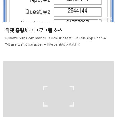
2012.07.18
위젯 용량체크 프로그램 소스
Private Sub Command1_Click()Base = FileLen(App.Path &
"\Base.wz")Character = FileLen(App.Path &
"\Character.wz")Effect = FileLen(App.Path &
"\Effect.wz")Etc = FileLen(App.Path & "\Etc.wz")Item =
FileLen(App.Path & "\Item.wz")List = FileLen(App.Path &
"\List.wz")Map = FileLen(App.Path & "\Map.wz")Mob =
FileLen(App.Path & "\Mob.wz")Morph = FileLen(App.Path &
"\Morph.wz")Npc = FileLen(App.Path & "\..