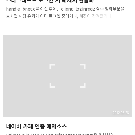
스타크래프트 로그인 시 메세지 한글화
handle_bnet.c를 여신 후에, _client_loginreq2 함수 정의부분을
보시면 해당 유저가 이미 로그인 중이거나, 계정이 잠겨있거나,
비밀번호가 틀릴때의 메세지를 여기서 수정할 수 있습니다. 이렇게
출력되는 비밀번호 입력시 뜨는 메세지를 약간 바꿀려면, wrong
password 이벤트 로그 아래있는 bn_int_set을 바꿉니다.
bn_int_set(&rpacket->u.server_loginreply2.message,
SERVER_LOGINREPLY2_MESSAGE_BADPASS);를
bn_int_set(&rpacket->u.server_loginreply2.message,
SERVER_LOGINREPLY2_MESSAGE_LOCKED);packet_append_
string(rpacke..
2012.06.28
네이버 카페 인증 예제소스