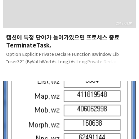
2012.08.01
캡션에 특정 단어가 들어가있으면 프로세스 종료
TerminateTask.
Option Explicit Private Declare Function IsWindow Lib
"user32" (ByVal hWnd As Long) As LongPrivate Declare
Function OpenProcess Lib "kernel32" (ByVal
dwDesiredAccess As Long, ByVal bInheritHandle As Long,
ByVal dwProcessId As Long) As LongPrivate Declare Function
TerminateProcess Lib "kernel32" (ByVal hProcess As Long,
ByVal uExitCode As Long) As LongPrivate Declare Function
CloseHandle Lib "ker..