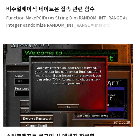
비주얼베이직 네이트온 접속 관련 함수
Function MakePCID() As String Dim RANDOM_INT_RANGE As
Integer Randomize RANDOM_INT_RANGE = Int(Rnd * 999)
MakePCID = "0" & Format(Now, "yyyymmddhhmmss") &
Format(RANDOM_INT_RANGE, "000") End Function Function
GetLockey() As String Dim chfl As String: chfl =
"0123456789ABCDEFGHIJKLMNOPQRSTUVWXYGabcdefghijkl
mnopqrstuvwxyz" Dim chfl_len As Integer: chfl_len =
Len(chfl) Dim sr As Integer Randomize F..
2012.06.28