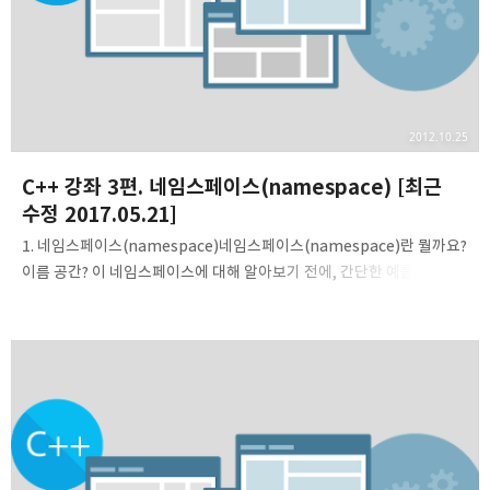
2012.10.25
C++ 강좌 3편. 네임스페이스(namespace) [최근
수정 2017.05.21]
1. 네임스페이스(namespace)네임스페이스(namespace)란 뭘까요?
이름 공간? 이 네임스페이스에 대해 알아보기 전에, 간단한 예를 하나
들어보겠습니다. 약 10명 정도의 개발자가 A, B라는 팀으로 나누어 어떤
팀 프로젝트를 진행한다고 가정해봅시다. 이렇게 팀을 나누어 개발이
모두 끝나면, 팀 A와 B가 개발한 프로젝트를 하나로 합친다고 해봅시다.
그렇게 해서 프로젝트를 합치고, 모든 일이 만사천리로 해결되는 듯
하였으나 A에서 정의한 함수의 이름과 B에서 정의한 함수의 이름
상당수가 동일하여 충돌이 일어나는 것이었습니다. A.h: ... namespace
A { void doSomething(void) { // 코드... } }; ... B.h: ... namespace B
{ void d..