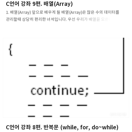
C언어 강좌 9편. 배열(Array)
1. 배열(Array) 앞으로 배우게 될 배열(Array)은 많은 수의 데이터를
관리할때 상당히 편리한 녀석입니다. 우선 우리가 배열을 모른다
가정하고, 예를 들어서 100개의 수를 모두 저장해야 한다고 해봅시다.
값을 우선 기억시키려면, 값을 기억할 변수를 선언해야만 하겠죠?
그렇다면, 100개의 수를 모두 저장한다고 했으니 100개의 변수를
선언해야 합니다. 아래와 같이 말입니다. int num1; int num2; int
num3; ... ... int num99; int num100; 위를 보시면, 일일히 변수
100개를 따로 선언하면서 값을 저장합니다. 만약 이런다면 값을
저장시킬때도 따로 저장시켜야 하며 이것은 문서 타이핑과 다를 바가
없어집니다. 그럼 어떻게 해야만 편리하게 데이터를 수정하고..
2012.02.08
C언어 강좌 8편. 반복문 (while, for, do~while)