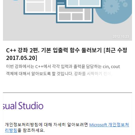
2012.10.23
C++ 강좌 2편. 기본 입출력 함수 둘러보기 [최근 수정
2017.05.20]
이번 강좌에서는 C++에서 각각 입력과 출력을 담당하는 cin, cout
객체에 대해서 알아보도록 할 것입니다. 강좌를 시작하기 전에, 이
강좌는 첫 강좌에서 말씀드렸듯이 C를 알고 있다는 전제하에 강좌를
진행합니다. 추후에, C 강좌와 C++ 강좌를 분리하여 C를 모르더라도
C++만 배울 수 있도록 강좌를 재구성시킬 예정에 있습니다. 자료형에
대해서 아직 잘 모르신다면, 이 강좌를 읽기 전 이곳을 참조하시는 것이
좋습니다. 1. cout (console out)먼저, cout 객체 부터 보도록 할텐데,
제일 처음 만나볼 cout 객체는 C언어의 출력 함수인 printf()와
흡사합니다. 바로 보도록 할까요? 아래 예제 코드를 따라 작성하여,
Ctrl+F5를 누르거나 '디버그(D)->디버그 하지 않고 시..