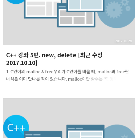
2012.10.28
C++ 강좌 5편. new, delete [최근 수정
2017.10.10]
1. C언어의 malloc & free우리가 C언어를 배울 때, malloc과 free란
녀석은 이미 만나본 적이 있습니다. malloc이란 함수는 '힙 영역에
메모리 공간을 할당할 수 있게 도와주는 함수'라고 말했었고, free
함수는 'malloc 함수 호출 시 할당되었던 메모리 공간을 전부 해제할 수
있게 도와주는 함수'라고 말한 적이 있었습니다. C언어 11강에서 보았던
예제를 다시 한번 보도록 하겠습니다. #include #include int main()
{ int studentNum, totalScore=0; int* studentScore; int i;
printf("학생 수를 입력하세요: "); scanf("%d", &studentNum);
studentScore = (int *)mall..